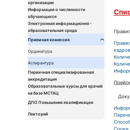
организации
Информация о численности
Спис
обучающихся
Электронная информационно-
образовательная среда
Правил
Приемная комиссия
Правил
кадров
Ординатура
Количе
Аспирантура
Количе
Информ
Первичная специализированная
аккредитация
Прейск
Образовательные курсы для врачей
на базе МСТАЦ
Докум
ДПО Повышение квалификации
Информ
Лекторий
Перече
Способ
Сроки 