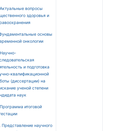
Актуальные вопросы
щественного здоровья и
равоохранения
Фундаментальные основы
временной онкологии
Научно-
следовательская
ятельность и подготовка
учно-квалификационной
боты (диссертации) на
искание ученой степени
ндидата наук
Программа итоговой
тестации
.
Представление научного