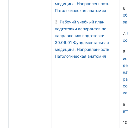
медицина. Направленность
6.
Патологическая анатомия
об
3.
Рабочий учебный план
зд
подготовки аспирантов по
7.
направлению подготовки
со
30.06.01 Фундаментальная
медицина. Направленность
8.
Патологическая анатомия
ис
де
на
ра
со
ка
9.
ат
10