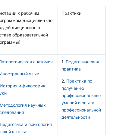
нотации к рабочим
Практики
ограммам дисциплин (по
ждой дисциплине в
ставе образовательной
ограммы)
Патологическая анатомия
1.
Педагогическая
практика
Иностранный язык
2.
Практика по
История и философия
получению
уки
профессиональных
умений и опыта
Методология научных
профессиональной
следований
деятельности
Педагогика и психология
сшей школы