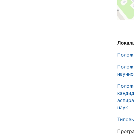
Локаль
Положе
Полож
научно
Положе
кандид
аспира
наук
Типов
Програ