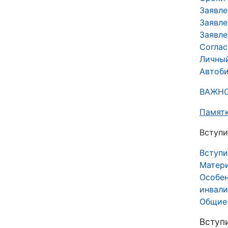
Заявле
Заявле
Заявле
Со
гла
Личный
Автоб
ВАЖНО:
Памятк
Вступи
Вступи
Матери
Особен
инвал
Общие 
Вступ