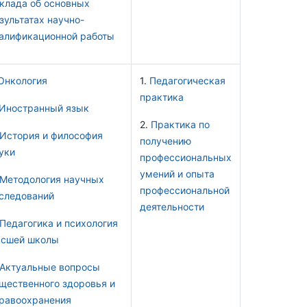
клада об основных
зультатах научно-
алификационной работы
Онкология
1.
Педагогическая
практика
Иностранный язык
2.
Практика по
История и философия
получению
уки
профессиональных
умений и опыта
Методология научных
профессиональной
следований
деятельности
Педагогика и психология
сшей школы
Актуальные вопросы
щественного здоровья и
равоохранения