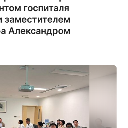
нтом госпиталя
и заместителем
ра Александром