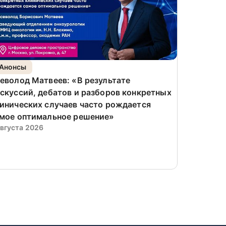
Анонсы
Интерв
еволод Матвеев: «В результате
Александ
скуссий, дебатов и разборов конкретных
так, что
4 августа 
инических случаев часто рождается
мое оптимальное решение»
августа 2026