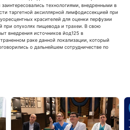
и заинтересовались технологиями, внедренными в
ости таргетной аксиллярной лимфодиссекцией при
уоресцентных красителей для оценки перфузии
й при опухолях пищевода и трахеи. В свою
ыт внедрения источников йод125 в
траненном раке данной локализации, который
оговорились о дальнейшем сотрудничестве по