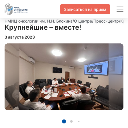
Записаться на прием
НМИЦ онкологии им. Н.Н. Блохина
/
О центре
/
Пресс-центр
/
Кру
Крупнейшие – вместе!
3 августа 2023