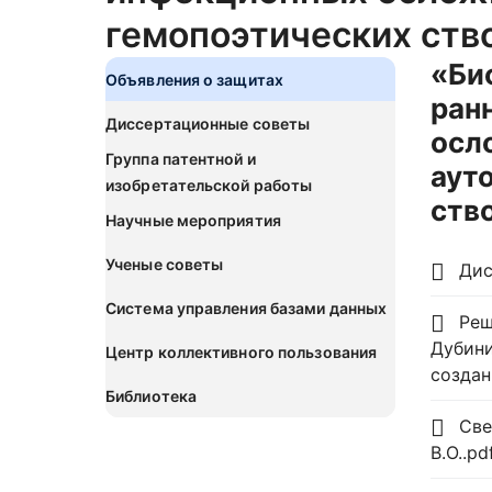
гемопоэтических ств
«Би
Объявления о защитах
ран
Диссертационные советы
осл
Группа патентной и
аут
изобретательской работы
ств
Научные мероприятия
Ученые советы
Дис
Система управления базами данных
Реш
Дубини
Центр коллективного пользования
создан
Библиотека
Све
В.О..pd