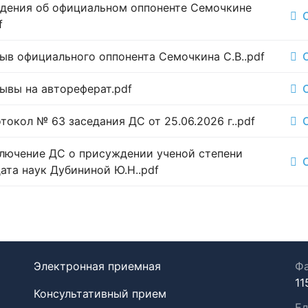
дения об официальном оппоненте Семочкине
f
ыв официального оппонента Семочкина С.В..pdf
ывы на автореферат.pdf
окол № 63 заседания ДС от 25.06.2026 г..pdf
лючение ДС о присуждении ученой степени
ата наук Дубининой Ю.Н..pdf
Электронная приемная
Фа
11
Консультативный прием
Ед