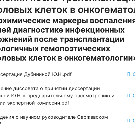
оловых клеток в онкогемато
охимические маркеры воспаления
ней диагностике инфекционных
ожнений после трансплантации
ологичных гемопоэтических
оловых клеток в онкогематологии
сертация Дубининой Ю.Н..pdf
ение диссовета о принятии диссертации
ной Ю.Н. к предварительному рассмотрению и
ии экспертной комиссии.pdf
дения о научном руководителе Саржевском
f