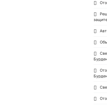
Отз
Реш
защите
Авт
Объ
Све
Бурден
Отз
Бурден
Све
Отз