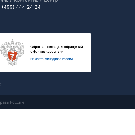
 (499) 444-24-24
х
рава России