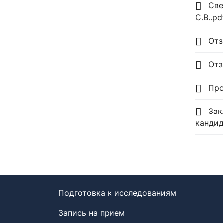
Све
С.В..pd
Отз
Отз
Прот
Зак
кандид
Подготовка к исследованиям
Запись на прием