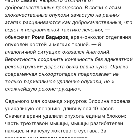
часто бывает непросто отличить от
доброкачественных процессов. В связи с этим
злокачественные опухоли зачастую на ранних
этапах расцениваются как доброкачественные, что
ведет к неправильной тактике лечения,
—
объясняет
Роми Бадыров
, врач-онколог отделения
опухолей костей и мягких тканей.
— В
аналогичной ситуации оказался Анатолий.
Вероятность сохранить конечность без адекватной
реконструкции дефекта была равна нулю. Однако
современная онкоортопедия предполагает не
только радикальное удаление опухоли, но и
сложнейшую реконструкцию».
Седьмого мая команда хирургов Блохина провела
уникальную операцию, длившуюся 10 часов.
Сначала врачи удалили опухоль единым блоком:
часть трехглавой мышцы, мышцы разгибателей
пальцев и капсулу локтевого сустава. За