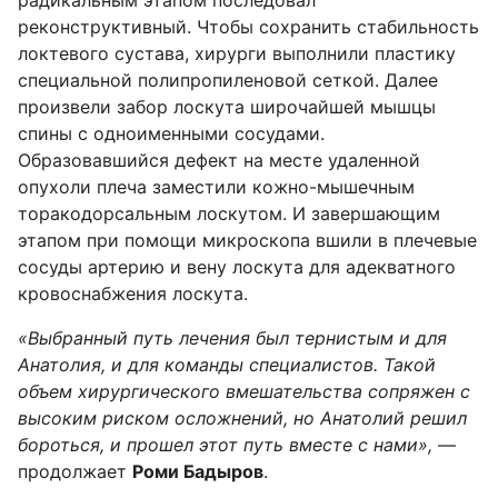
радикальным этапом последовал
реконструктивный. Чтобы сохранить стабильность
локтевого сустава, хирурги выполнили пластику
специальной полипропиленовой сеткой. Далее
произвели забор лоскута широчайшей мышцы
спины с одноименными сосудами.
Образовавшийся дефект на месте удаленной
опухоли плеча заместили кожно-мышечным
торакодорсальным лоскутом. И завершающим
этапом при помощи микроскопа вшили в плечевые
сосуды артерию и вену лоскута для адекватного
кровоснабжения лоскута.
«Выбранный путь лечения был тернистым и для
Анатолия, и для команды специалистов. Такой
объем хирургического вмешательства сопряжен с
высоким риском осложнений, но Анатолий решил
бороться, и прошел этот путь вместе с нами»,
—
продолжает
Роми Бадыров
.