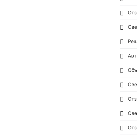
Отзы
Све
Реш
Авт
Объ
Све
Отз
Све
Отз