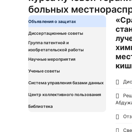
больных местнорасп
«Ср
Объявления о защитах
ста
Диссертационные советы
луч
Группа патентной и
хим
изобретательской работы
мес
Научные мероприятия
киш
Ученые советы
Дис
Система управления базами данных
Центр коллективного пользования
Реш
Абдужа
Библиотека
Отзы
Све