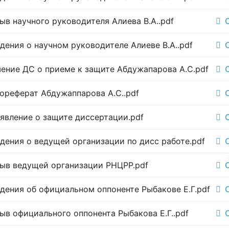
в научного руководителя Алиева В.А..pdf
дения о научном руководителе Алиеве В.А..pdf
ение ДС о приеме к защите Абдужапарова А.С.pdf
ореферат Абдужаппарова А.С..pdf
явление о защите диссертации.pdf
дения о ведущей организации по дисс работе.pdf
ыв ведущей организации РНЦРР.pdf
дения об официальном оппоненте Рыбакове Е.Г.pdf
ыв официального оппонента Рыбакова Е.Г..pdf