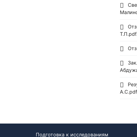
Све
Малино
Отз
Т.П.pdf
Отз
Зак
Абдужа
Рез
А.С.pd
Подготовка к исследованиям