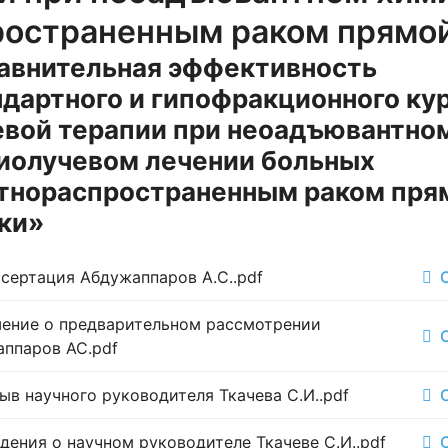
ространенным раком прямо
авнительная эффективность
ндартного и гипофракционного ку
евой терапии при неоадъювантно
иолучевом лечении больных
тнораспространенным раком пря
ки»
сертация Абдужаппаров А.С..pdf
ение о предварительном рассмотрении
ппаров АС.pdf
в научного руководителя Ткачева С.И..pdf
дения о научном руководителе Ткачеве С.И..pdf