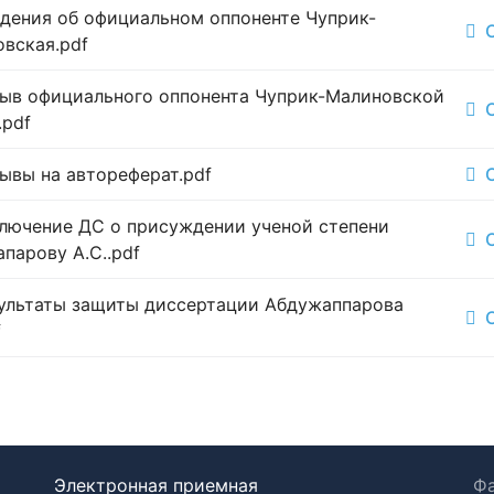
дения об официальном оппоненте Чуприк-
вская.pdf
ыв официального оппонента Чуприк-Малиновской
.pdf
ывы на автореферат.pdf
лючение ДС о присуждении ученой степени
парову А.С..pdf
ультаты защиты диссертации Абдужаппарова
f
Электронная приемная
Фа