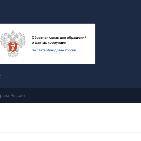
х
рава России
Контакты