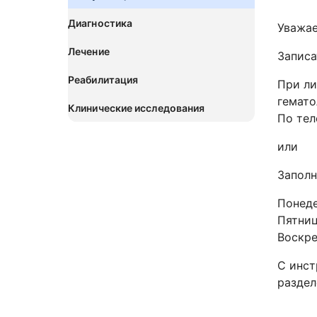
Диагностика
Уважа
Лечение
Записа
Реабилитация
При ли
гемато
Клинические исследования
По тел
или
Запол
Понеде
Пятниц
Воскре
С инст
разде