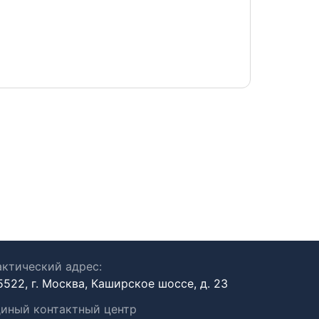
Иванов
ктический адрес:
5522, г. Москва, Каширское шоссе, д. 23
иный контактный центр