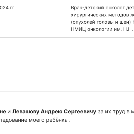
024 гг.
Врач-детский онколог де
хирургических методов л
(опухолей головы и шеи)
НМИЦ онкологии им. Н.Н.
вне
и
Левашову Андрею Сергеевичу
за их труд в 
ледование моего ребёнка .