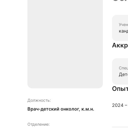
Учен
кан
Аккр
Спе
Дет
Опыт
Должность:
2024 –
Врач-детский онколог, к.м.н.
Отделение: