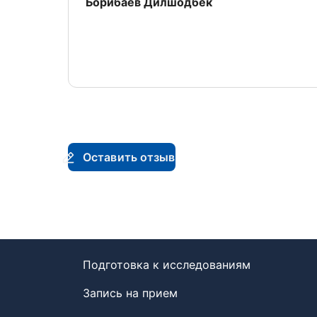
Отзыв от
Борибаев Дилшодбек
Оставить отзыв
Подготовка к исследованиям
Запись на прием