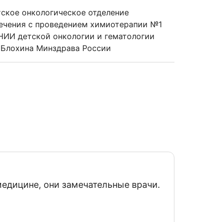
тское онкологическое отделение
ечения с проведением химиотерапии №1
 НИИ детской онкологии и гематологии
 Блохина Минздрава России
8 июля
медицине, они замечательные врачи.
Марин
Отзыв
Ахмед