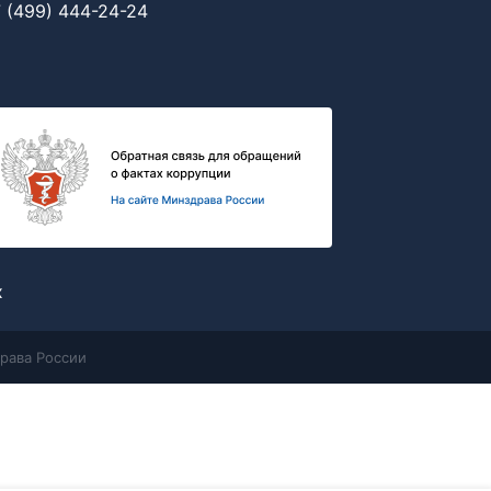
 (499) 444-24-24
х
рава России