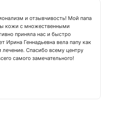
13 авгу
ионализм и отзывчивость! Мой папа
Добры
омы кожи с множественными
чутко
тивно приняла нас и быстро
ответ
т Ирина Геннадьевна вела папу как
реком
и лечение. Спасибо всему центру
Отзыв
Земцо
всего самого замечательного!
Москв