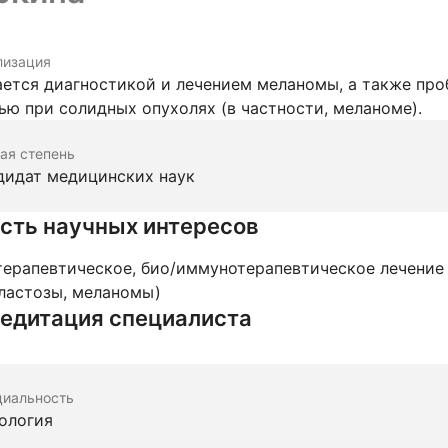
лизация
ется диагностикой и лечением меланомы, а также пр
ью при солидных опухолях (в частности, меланоме).
ая степень
дидат медицинских наук
сть научных интересов
ерапевтическое, био/иммунотерапевтическое лечение
ластозы, меланомы)
едитация специалиста
циальность
ология