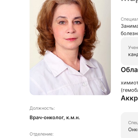
Специа
Занима
болезн
Учен
кан
Обла
химиот
(гемоб
Аккр
Должность:
Врач-онколог, к.м.н.
Спе
Онк
Отделение: