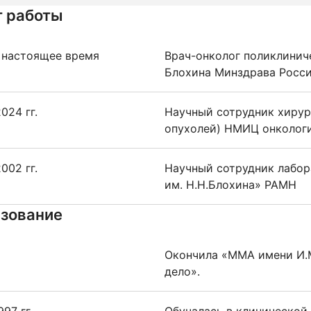
 работы
 настоящее время
Врач-онколог поликлинич
Блохина Минздрава Росс
024 гг.
Научный сотрудник хирур
опухолей) НМИЦ онкологи
002 гг.
Научный сотрудник лабо
им. Н.Н.Блохина» РАМН
зование
Окончила «ММА имени И.М
дело».