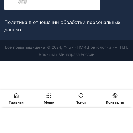
Политика в отношении обработки персональных
данных
Все права защищены © 2024, ФГБУ «НМИЦ онкологии им. Н.Н.
Блохина» Минздрава России
Главная
Меню
Поиск
Контакты
Продолжая работу с сайтом, Вы соглашаетесь с
политикой
в отношении обработки персональных данных
и
разрешаете
использование cookie-файлов
, которые мы