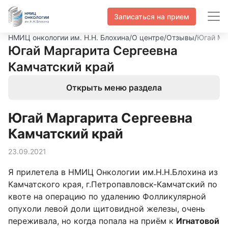
Записаться на прием
НМИЦ онкологии им. Н.Н. Блохина
/
О центре
/
Отзывы
/
Югай Ма
Югай Маргарита Сергеевна
Камчатский край
Открыть меню раздела
Югай Маргарита Сергеевна
Камчатский край
23.09.2021
Я прилетела в НМИЦ Онкологии им.Н.Н.Блохина из
Камчатского края, г.Петропавловск-Камчатский по
квоте на операцию по удалению Фолликулярной
опухоли левой доли щитовидной железы, очень
переживала, но когда попала на приём к
Игнатовой