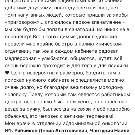
общаются со своими пациентами как со своими
добрыми друзьями, повсюду цветы и свет, нет
толп напуганных людей, которые пришли за якобы
«приговором»… сложилось первое впечатление -
мы как будто бы попали в санаторий, но никак не в
онкоцентр! Все необходимые дообследования
провели мне крайне быстро в поликлиническом
отделении, так же в каждом кабинете радовал
медперсонал - улыбаются, общаются, шутят, всё
очень бережно проходит и для тела и для психики
❤️ Центр невероятных размеров, бродить там в
поисках нужного кабинета и специалиста можно
очень долго, но благодаря вежливому молодому
человеку Павлу, который там является работником
центра, всё прошло быстро и легко, он провел нас
везде за ручку, был всегда на связи и всё подробно
объяснял, это человек с великим терпением!
Мои врачи в отделении абдоминальной онкологии
№5
Рябчиков Денис Анатольевич
,
Чантурия Наили