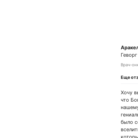
Араке
Геворг
Врач-онк
Еще от
Хочу в
что Бо
нашему
гениал
было с
вселит
которы