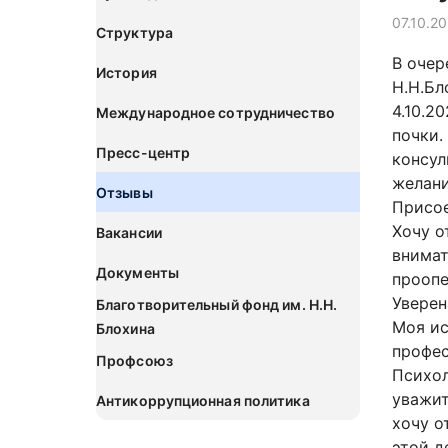
07.10.2
Структура
В очер
История
Н.Н.Бл
4.10.2
Международное сотрудничество
почки.
Пресс-центр
консул
желани
Отзывы
Присое
Хочу о
Вакансии
внимат
Документы
проопе
Уверен
Благотворительный фонд им. Н.Н.
Моя ис
Блохина
профес
Профсоюз
Психол
уважит
Антикоррупционная политика
хочу о
этой д