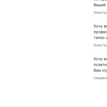
Вашей 
Хлыстун
Хочу в
профес
тепло 
Алла Гр
Хочу в
позити
Вам ог
Ситдико