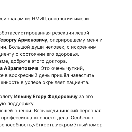
ссионалам из НМИЦ онкологии имени
роботассистированная резекция левой
Геворгу Арменовичу
, оперировшему меня и
ии. Большой души человек, с искренним
иенту о состоянии его здоровья.
ме, доброте этого доктора.
а Айрапетовича
. Это очень чуткий,
же в воскресный день пришёл навестить
енность в успехе окрыляет пациента.
тологу
Ильину Егору Федоровичу
за его
ую поддержку.
ысшей оценки. Весь медицинский персонал
т профессионалы своего дела. Особенно
тоспособность,чёткость,искромётный юмор