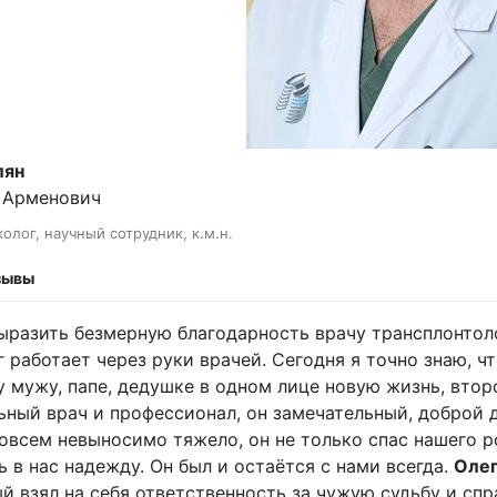
лян
 Арменович
олог, научный сотрудник, к.м.н.
зывы
ыразить безмерную благодарность врачу трансплонтол
г работает через руки врачей. Сегодня я точно знаю, ч
 мужу, папе, дедушке в одном лице новую жизнь, втор
ьный врач и профессионал, он замечательный, доброй д
овсем невыносимо тяжело, он не только спас нашего р
ь в нас надежду. Он был и остаётся с нами всегда.
Олег
й взял на себя ответственность за чужую судьбу и сп