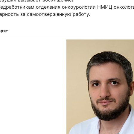
едработникам отделения онкоурологии НМИЦ онкологи
арность за самоотверженную работу.
арят