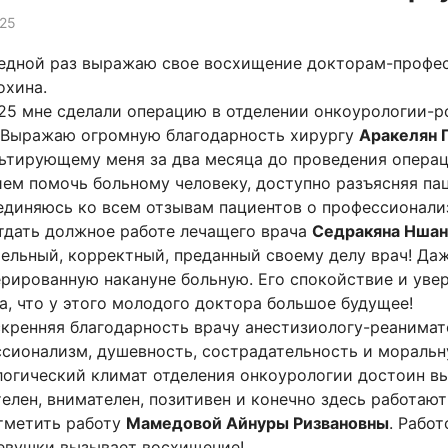
025
едной раз выражаю свое восхищение докторам-профе
охина.
025 мне сделали операцию в отделении онкоурологии-
 Выражаю огромную благодарность хирургу
Аракелян 
ьтирующему меня за два месяца до проведения операц
ем помочь больному человеку, доступно разъясняя пац
диняюсь ко всем отзывам пациентов о профессионализ
тдать должное работе лечащего врача
Седракяна Ншан
ельный, корректный, преданный своему делу врач! Да
рированную накануне больную. Его спокойствие и увер
а, что у этого молодого доктора большое будущее!
кренняя благодарность врачу анестизиологу-реанима
сионализм, душевность, сострадательность и моральн
огический климат отделения онкоурологии достоин в
елен, внимателен, позитивен и конечно здесь работаю
тметить работу
Мамедовой Айнуры Ризвановны
. Рабо
евушки вызывает восхищение!