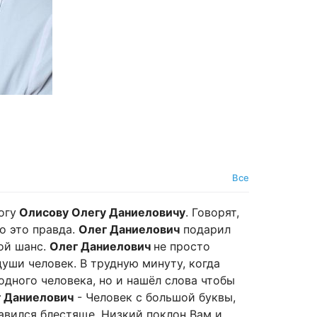
Все
огу
Олисову Олегу Даниеловичу
. Говорят,
то это правда.
Олег Даниелович
подарил
ой шанс.
Олег Даниелович
не просто
уши человек. В трудную минуту, когда
одного человека, но и нашёл слова чтобы
 Даниелович
- Человек с большой буквы,
равился блестяще. Низкий поклон Вам и