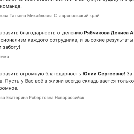
команде.
ова Татьяна Михайловна Ставропольский край
ыразить благодарность отделению
Рябчикова Дениса А
сионализм каждого сотрудника, и высокие результаты в
и заботу!
ечко
ыразить огромную благодарность
Юлии Сергеевне
! З
в. Пусть у Вас всё в жизни всегда складывается только
ромное.
ва Екатерина Робертовна Новороссийск