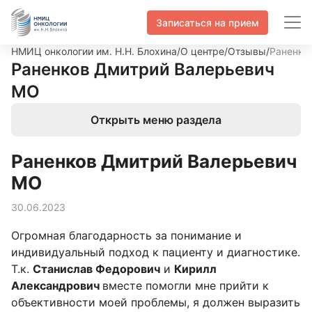
Записаться на прием
НМИЦ онкологии им. Н.Н. Блохина
/
О центре
/
Отзывы
/
Раненко
Раненков Дмитрий Валерьевич
МО
Открыть меню раздела
Раненков Дмитрий Валерьевич
МО
30.06.2023
Огромная благодарность за понимание и
индивидуальный подход к пациенту и диагностике.
Т.к.
Станислав Федорович
и
Кирилл
Александрович
вместе помогли мне прийти к
объективности моей проблемы, я должен выразить