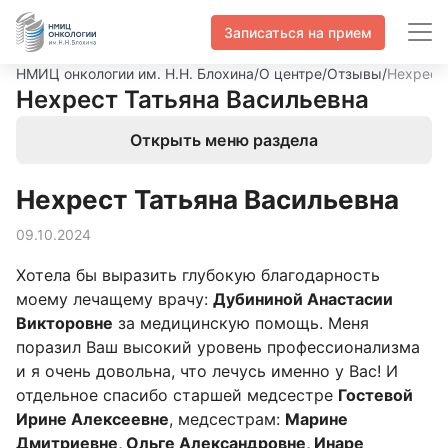
Записаться на прием
НМИЦ онкологии им. Н.Н. Блохина
/
О центре
/
Отзывы
/
Нехрест
Нехрест Татьяна Васильевна
Открыть меню раздела
Нехрест Татьяна Васильевна
09.10.2024
Хотела бы выразить глубокую благодарность
моему лечащему врачу:
Дубининой Анастасии
Викторовне
за медицинскую помощь. Меня
поразил Ваш высокий уровень профессионализма
и я очень довольна, что лечусь именно у Вас! И
отдельное спасибо старшей медсестре
Гостевой
Ирине Алексеевне
, медсестрам:
Марине
Дмитриевне, Ольге Александровне, Инаре