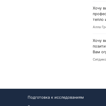
Хочу в
профес
тепло 
Алла Гр
Хочу в
позити
Вам ог
Ситдико
Подготовка к исследованиям