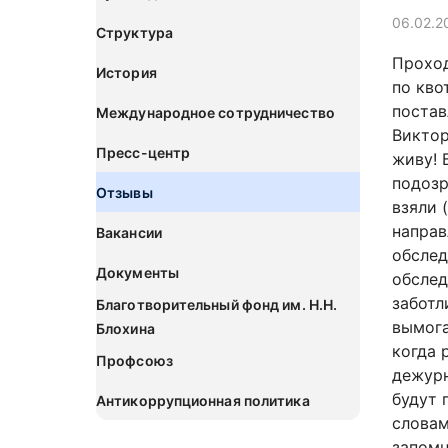
06.02.2
Структура
Проход
История
по кво
постав
Международное сотрудничество
Виктор
Пресс-центр
живу! 
подозр
Отзывы
взяли 
направ
Вакансии
обслед
Документы
обслед
заботл
Благотворительный фонд им. Н.Н.
вымога
Блохина
когда 
Профсоюз
дежурн
будут 
Антикоррупционная политика
словам
запомн