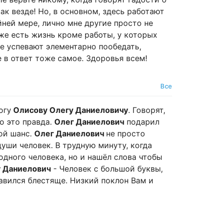
ак везде! Но, в основном, здесь работают
ней мере, лично мне другие просто не
оже есть жизнь кроме работы, у которых
не успевают элементарно пообедать,
е в ответ тоже самое. Здоровья всем!
Все
огу
Олисову Олегу Даниеловичу
. Говорят,
то это правда.
Олег Даниелович
подарил
ой шанс.
Олег Даниелович
не просто
уши человек. В трудную минуту, когда
одного человека, но и нашёл слова чтобы
 Даниелович
- Человек с большой буквы,
равился блестяще. Низкий поклон Вам и