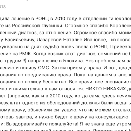
018
ила лечение в РОНЦ в 2010 году в отделении гинеколог
те из Российской глубинки. Огромное спасибо Короле
ленный диагноз, за отношение. Огромное спасибо моим
у Васильевичу, Лазаревой Наталье Ивановне, Тихоновс
Буквально на днях судьба вновь свела с РОНЦ. Привезл
ение на РМЖ. Когда возник этот диагноз, сомнений не 
(с трудом!!!) направление в Блохина. Без проблем нам з
лению и полису ОМС. Затем прием у врача. И вот, два
ования по предписанию врача. Пока, на данном этапе,
ования по полису бесплатно! Все врачи, все специали
иво и внимательно к нам относятся. НИКТО НИКАКИХ де
ет (впрочем, как и в 2010 году, когда сама здесь лечил
результат одного из обследований должны были выдать
ому врачу, объяснили ситуацию, что не можем столько
готовы завтра, и нужно будет к врачу на консультацию, 
и: Выздоравливайте пожалуйста! Я не знала еще утром,
ила бы фамилию этой девушки- врача. Дорогие люди! Н