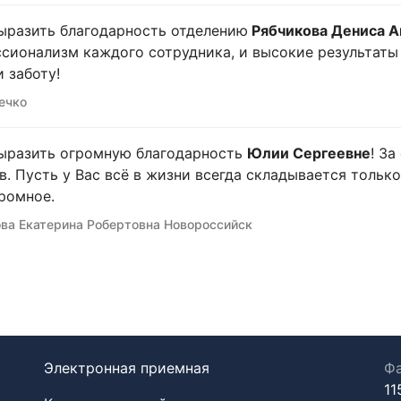
ыразить благодарность отделению
Рябчикова Дениса А
сионализм каждого сотрудника, и высокие результаты в
и заботу!
ечко
ыразить огромную благодарность
Юлии Сергеевне
! З
в. Пусть у Вас всё в жизни всегда складывается только
ромное.
ва Екатерина Робертовна Новороссийск
Электронная приемная
Фа
11