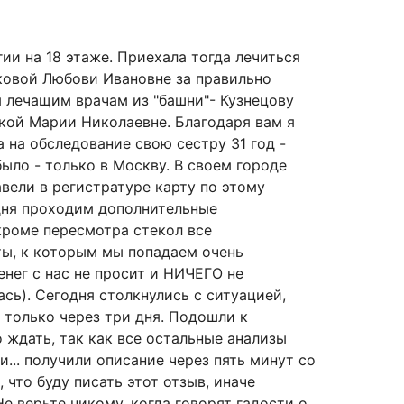
ии на 18 этаже. Приехала тогда лечиться
нковой Любови Ивановне за правильно
 лечащим врачам из "башни"- Кузнецову
кой Марии Николаевне. Благодаря вам я
а на обследование свою сестру 31 год -
было - только в Москву. В своем городе
авели в регистратуре карту по этому
 дня проходим дополнительные
 кроме пересмотра стекол все
сты, к которым мы попадаем очень
нег с нас не просит и НИЧЕГО не
ась). Сегодня столкнулись с ситуацией,
 только через три дня. Подошли к
 ждать, так как все остальные анализы
и... получили описание через пять минут со
 что буду писать этот отзыв, иначе
е верьте никому, когда говорят гадости о