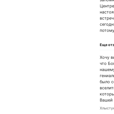
Центре
настоя
встреч
сегодн
потому
Еще от
Хочу в
что Бо
нашему
гениал
было с
вселит
которы
Вашей 
Хлыстун