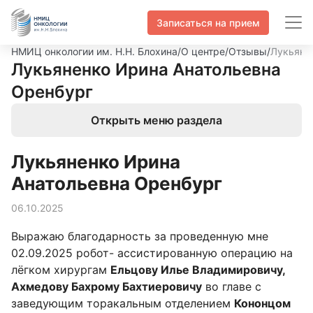
Записаться на прием
НМИЦ онкологии им. Н.Н. Блохина
/
О центре
/
Отзывы
/
Лукьяне
Лукьяненко Ирина Анатольевна
Оренбург
Открыть меню раздела
Лукьяненко Ирина
Анатольевна Оренбург
06.10.2025
Выражаю благодарность за проведенную мне
02.09.2025 робот- ассистированную операцию на
лёгком хирургам
Ельцову Илье Владимировичу,
Ахмедову Бахрому Бахтиеровичу
во главе с
заведующим торакальным отделением
Кононцом