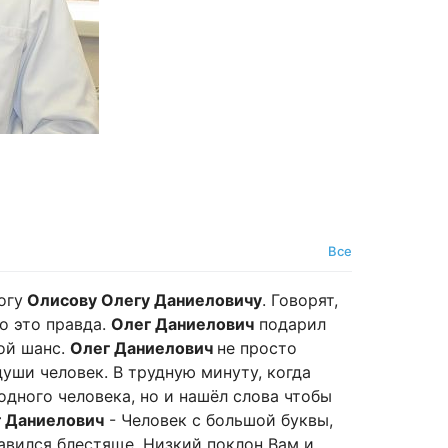
Все
огу
Олисову Олегу Даниеловичу
. Говорят,
то это правда.
Олег Даниелович
подарил
ой шанс.
Олег Даниелович
не просто
уши человек. В трудную минуту, когда
одного человека, но и нашёл слова чтобы
 Даниелович
- Человек с большой буквы,
равился блестяще. Низкий поклон Вам и