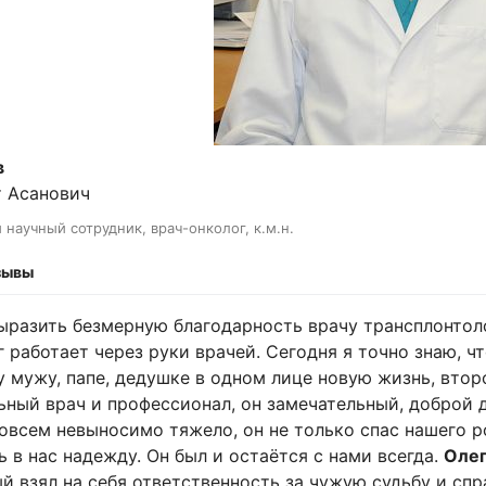
в
 Асанович
научный сотрудник, врач-онколог, к.м.н.
зывы
ыразить безмерную благодарность врачу трансплонтол
г работает через руки врачей. Сегодня я точно знаю, ч
 мужу, папе, дедушке в одном лице новую жизнь, втор
ьный врач и профессионал, он замечательный, доброй д
овсем невыносимо тяжело, он не только спас нашего р
ь в нас надежду. Он был и остаётся с нами всегда.
Олег
й взял на себя ответственность за чужую судьбу и сп