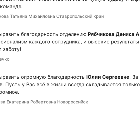
команде.
ова Татьяна Михайловна Ставропольский край
ыразить благодарность отделению
Рябчикова Дениса А
сионализм каждого сотрудника, и высокие результаты в
и заботу!
ечко
ыразить огромную благодарность
Юлии Сергеевне
! З
в. Пусть у Вас всё в жизни всегда складывается только
ромное.
ва Екатерина Робертовна Новороссийск