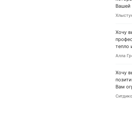
Вашей 
Хлыстун
Хочу в
профес
тепло 
Алла Гр
Хочу в
позити
Вам ог
Ситдико