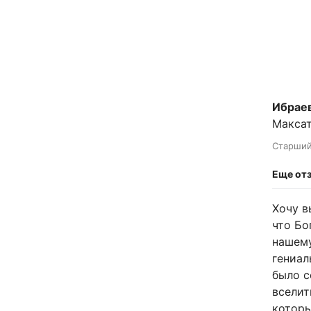
Ибрае
Максат
Старший 
Еще от
Хочу в
что Бо
нашему
гениал
было с
вселит
которы