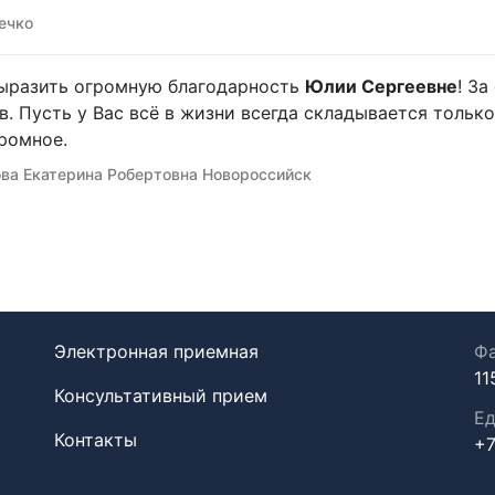
ечко
ыразить огромную благодарность
Юлии Сергеевне
! З
в. Пусть у Вас всё в жизни всегда складывается только
ромное.
ва Екатерина Робертовна Новороссийск
Электронная приемная
Фа
11
Консультативный прием
Ед
Контакты
+7