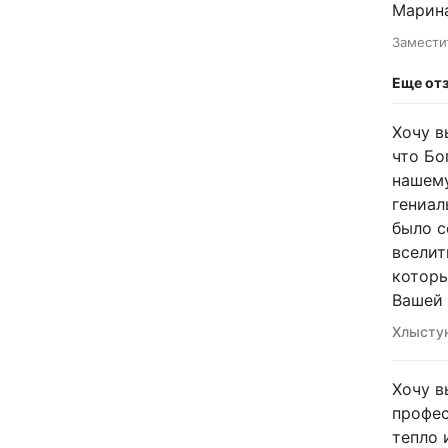
Марина
Замести
Еще от
Хочу в
что Бо
нашему
гениал
было с
вселит
которы
Вашей 
Хлыстун
Хочу в
профес
тепло 