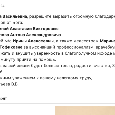
024
а Васильевна
, разрешите выразить огромную благодар
ов от Бога:
иной Анастасии Викторовны
лова Антона Александровича
ей м/с
Ирины Алексеевны
, а также медсестрам
Марине
 Тофиковне
за высочайший профессионализм, врачебную
жать и внушить уверенность в благополучном исходе м
минуту прийти на помощь.
в вашей жизни будет больше тепла, радости, счастья,
!
мным уважением к вашему нелегкому труду,
ьева В.В.
арят