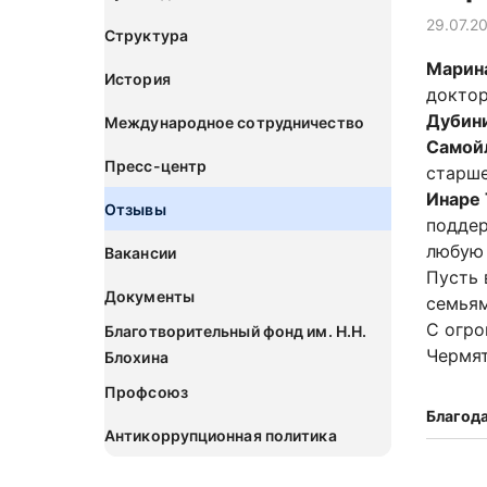
29.07.2
Структура
Марин
История
доктор
Дубин
Международное сотрудничество
Самой
Пресс-центр
старш
Инаре
Отзывы
поддер
любую 
Вакансии
Пусть 
Документы
семьям
С огро
Благотворительный фонд им. Н.Н.
Чермят
Блохина
Профсоюз
Благод
Антикоррупционная политика