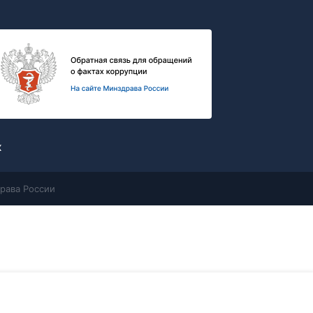
х
рава России
Контакты