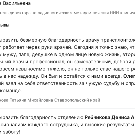
 Васильевна
тель директора по радиологическим методам лечения НИИ клиниче
зывы
ыразить безмерную благодарность врачу трансплонтол
г работает через руки врачей. Сегодня я точно знаю, ч
 мужу, папе, дедушке в одном лице новую жизнь, втор
ьный врач и профессионал, он замечательный, доброй д
овсем невыносимо тяжело, он не только спас нашего р
ь в нас надежду. Он был и остаётся с нами всегда.
Олег
й взял на себя ответственность за чужую судьбу и сп
команде.
ова Татьяна Михайловна Ставропольский край
ыразить благодарность отделению
Рябчикова Дениса А
сионализм каждого сотрудника, и высокие результаты в
и заботу!