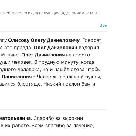
ской онкологии, заведующая отделением, к.м.н.
Все
огу
Олисову Олегу Даниеловичу
. Говорят,
то это правда.
Олег Даниелович
подарил
ой шанс.
Олег Даниелович
не просто
уши человек. В трудную минуту, когда
одного человека, но и нашёл слова чтобы
 Даниелович
- Человек с большой буквы,
равился блестяще. Низкий поклон Вам и
натольеаича
. Спасибо за высокий
 их работе. Всем спасибо за лечение,