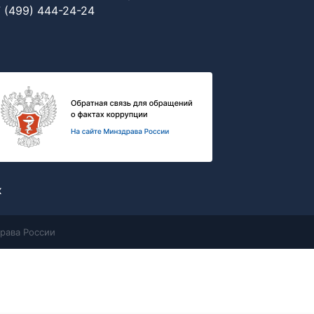
 (499) 444-24-24
х
рава России