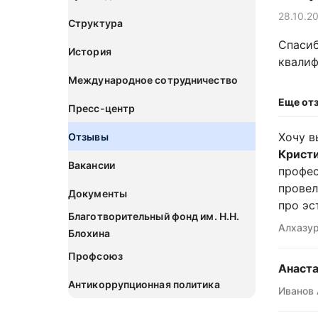
28.10.2
Структура
Спасиб
История
квалиф
Международное сотрудничество
Еще от
Пресс-центр
Хочу в
Отзывы
Кристи
Вакансии
профес
провел
Документы
про эс
Благотворительный фонд им. Н.Н.
Алхазур
Блохина
Профсоюз
Анаста
Антикоррупционная политика
Иванов 