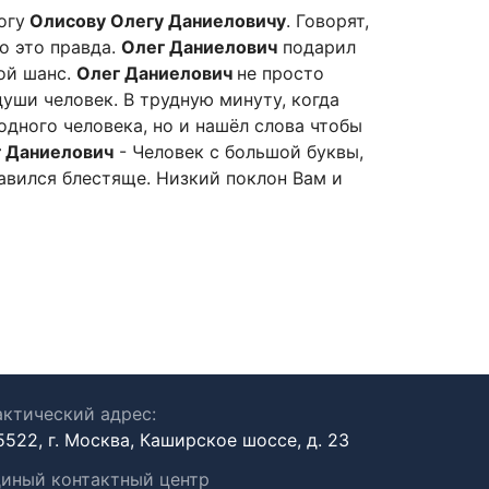
огу
Олисову Олегу Даниеловичу
. Говорят,
то это правда.
Олег Даниелович
подарил
ой шанс.
Олег Даниелович
не просто
уши человек. В трудную минуту, когда
одного человека, но и нашёл слова чтобы
 Даниелович
- Человек с большой буквы,
равился блестяще. Низкий поклон Вам и
ктический адрес:
5522, г. Москва, Каширское шоссе, д. 23
иный контактный центр