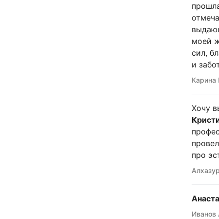
прошла
отмеча
выдающ
моей ж
сил, б
и забо
Карина 
Хочу в
Кристи
профес
провел
про эс
Алхазур
Анаста
Иванов 