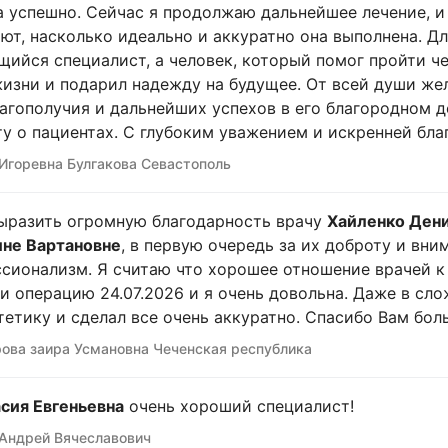
 успешно. Сейчас я продолжаю дальнейшее лечение, и 
ют, насколько идеально и аккуратно она выполнена. Д
ийся специалист, а человек, который помог пройти ч
изни и подарил надежду на будущее. От всей души ж
лагополучия и дальнейших успехов в его благородном д
ту о пациентах. С глубоким уважением и искренней бл
Игоревна Булгакова Севастополь
ыразить огромную благодарность врачу
Хайленко Ден
не Вартановне
, в первую очередь за их доброту и вни
сионализм. Я считаю что хорошее отношение врачей к 
и операцию 24.07.2026 и я очень довольна. Даже в сл
тетику и сделал все очень аккуратно. Спасибо Вам боль
ова заира Усмановна Чеченская республика
сия Евгеньевна
очень хороший специалист!
Андрей Вячеславович