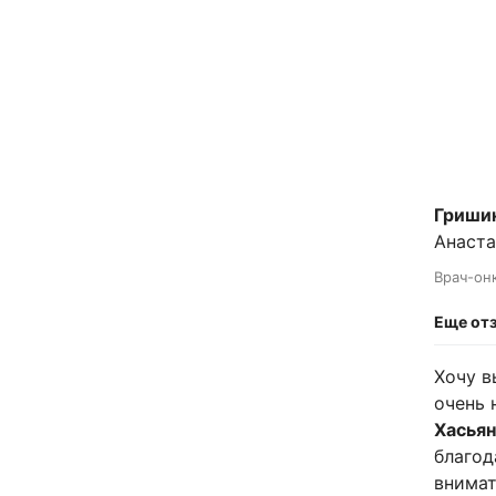
Гриши
Анаста
Врач-он
Еще от
Хочу в
очень 
Хасья
благод
внимат