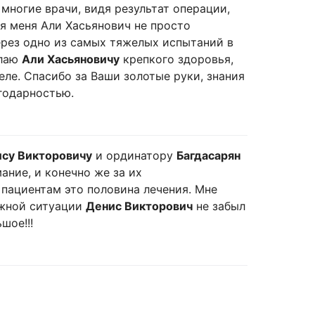
многие врачи, видя результат операции,
ля меня Али Хасьянович не просто
ерез одно из самых тяжелых испытаний в
елаю
Али Хасьяновичу
крепкого здоровья,
еле. Спасибо за Ваши золотые руки, знания
агодарностью.
ису Викторовичу
и ординатору
Багдасарян
мание, и конечно же за их
пациентам это половина лечения. Мне
ожной ситуации
Денис Викторович
не забыл
шое!!!