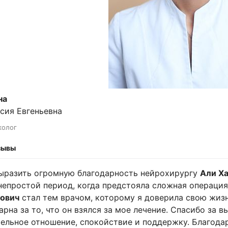
на
сия Евгеньевна
колог
зывы
ыразить огромную благодарность нейрохирургу
Али Х
непростой период, когда предстояла сложная операция
нович
стал тем врачом, которому я доверила свою жизн
арна за то, что он взялся за мое лечение. Спасибо за
ельное отношение, спокойствие и поддержку. Благода