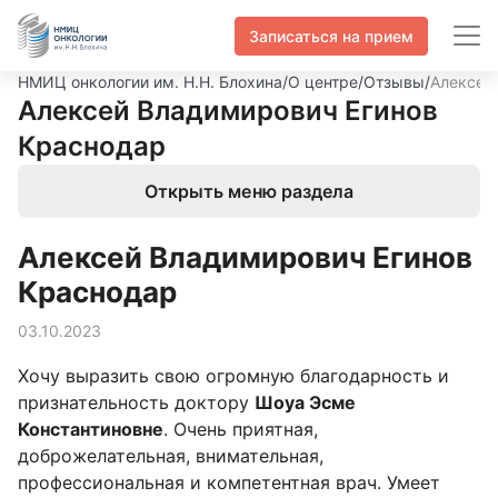
Записаться на прием
НМИЦ онкологии им. Н.Н. Блохина
/
О центре
/
Отзывы
/
Алексей
Алексей Владимирович Егинов
Краснодар
Открыть меню раздела
Алексей Владимирович Егинов
Краснодар
03.10.2023
Хочу выразить свою огромную благодарность и
признательность доктору
Шоуа Эсме
Константиновне
. Очень приятная,
доброжелательная, внимательная,
профессиональная и компетентная врач. Умеет