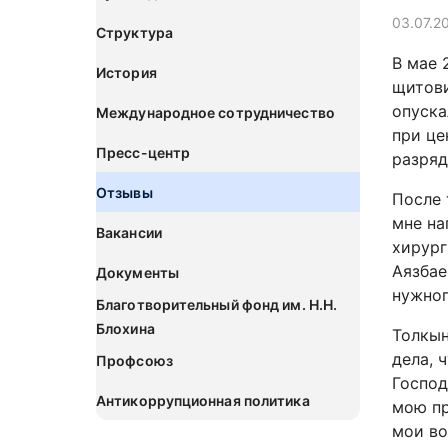
03.07.2
Структура
В мае 
История
щитови
опуска
Международное сотрудничество
при це
Пресс-центр
разряд
Отзывы
После 
мне на
Вакансии
хирург
Аязбае
Документы
нужног
Благотворительный фонд им. Н.Н.
Блохина
Толкын
дела, 
Профсоюз
Господ
Антикоррупционная политика
мою пр
мои во