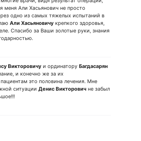
многие врачи, видя результат операции,
ля меня Али Хасьянович не просто
ерез одно из самых тяжелых испытаний в
елаю
Али Хасьяновичу
крепкого здоровья,
еле. Спасибо за Ваши золотые руки, знания
агодарностью.
ису Викторовичу
и ординатору
Багдасарян
мание, и конечно же за их
пациентам это половина лечения. Мне
ожной ситуации
Денис Викторович
не забыл
шое!!!