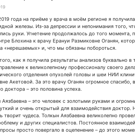
019
2019 года на приёме у врача в моём регионе я получила
дной железы. Из-за депрессии и непонимания того, чт
лись руки. Угнетение продолжалось до того момента, п
нтре Блохина к врачу Ерануи Размиковне Оганян, котор
а «нерешаемых» и, что мы обязаны побороться.
того, как я получила результаты анализов буквально в
правление к великолепному профессионалу своего дел
ического отделения опухолей головы и шеи НИИ клини
вне Акетовой. За это врачу Оганян огромное спасибо, 
о доктора – это половина успеха.
 Аязбаевна – это человек с золотыми руками и огром
чуткий и очень открытый для взаимодействия доктор. 
ь творит чудеса. Толкын Аязбаевна великолепно прове
облему и других специалистов. Постоянное взаимоде
просы просто повергало в оцепенение – до этого момен