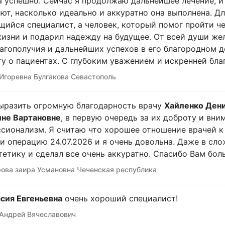
 успешно. Сейчас я продолжаю дальнейшее лечение, и 
ют, насколько идеально и аккуратно она выполнена. Д
ийся специалист, а человек, который помог пройти ч
изни и подарил надежду на будущее. От всей души ж
лагополучия и дальнейших успехов в его благородном д
ту о пациентах. С глубоким уважением и искренней бл
Игоревна Булгакова Севастополь
ыразить огромную благодарность врачу
Хайленко Ден
не Вартановне
, в первую очередь за их доброту и вни
сионализм. Я считаю что хорошее отношение врачей к 
и операцию 24.07.2026 и я очень довольна. Даже в сл
тетику и сделал все очень аккуратно. Спасибо Вам боль
ова заира Усмановна Чеченская республика
сия Евгеньевна
очень хороший специалист!
Андрей Вячеславович