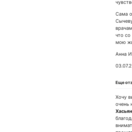
чувств
Сама о
Сычеву
врачам
что со
мою жи
Анна И
03.07.2
Еще от
Хочу в
очень 
Хасья
благод
внимат