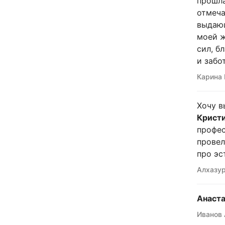
прошла
отмеча
выдающ
моей ж
сил, б
и забо
Карина 
Хочу в
Кристи
профес
провел
про эс
Алхазур
Анаста
Иванов 