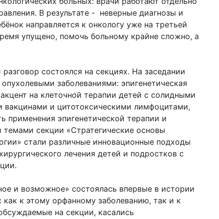
кологических больных: врачи работают отдельно
равления. В результате - неверные диагнозы и
бёнок направляется к онкологу уже на третьей
время упущено, помочь больному крайне сложно, а
разговор состоялся на секциях. На заседании
 опухолевыми заболеваниями: эпигенетическая
 акцент на клеточной терапии детей с солидными
и вакцинами и цитотоксическими лимфоцитами,
ь применения эпигенетической терапии и
и темами секции «Стратегические основы
логии» стали различные инновационные подходы
хирургического лечения детей и подростков с
ации.
ное и возможное» состоялась впервые в истории
 как к этому орфанному заболеванию, так и к
обсуждаемые на секции, касались