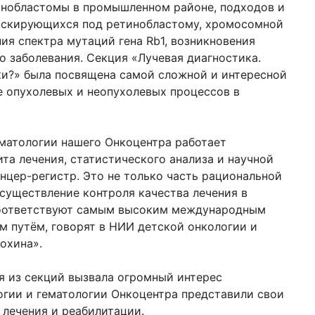
инобластомы в промышленном районе, подходов и
маскирующихся под ретинобластому, хромосомной
ния спектра мутаций гена Rb1, возникновения
го заболевания. Секция «Лучевая диагностика.
бки?» была посвящена самой сложной и интересной
 опухолевых и неопухолевых процессов в
ематологии нашего Онкоцентра работает
та лечения, статистического анализа и научной
нцер-регистр. Это не только часть рациональной
существление контроля качества лечения в
соответствуют самым высоким международным
ым путём, говорят в НИИ детской онкологии и
охина».
я из секций вызвала огромный интерес
огии и гематологии Онкоцентра представили свои
 лечения и реабилитации.