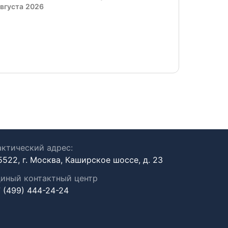
августа 2026
«Инновац
30 июля 2
ктический адрес:
5522, г. Москва, Каширское шоссе, д. 23
иный контактный центр
 (499) 444-24-24