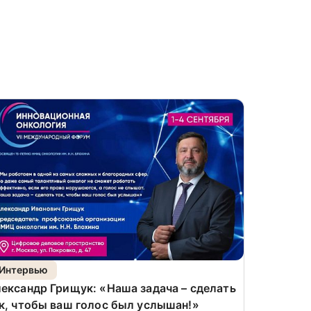
Интервью
Новости
ександр Грищук: «Наша задача – сделать
Хирургич
к, чтобы ваш голос был услышан!»
онкохиру