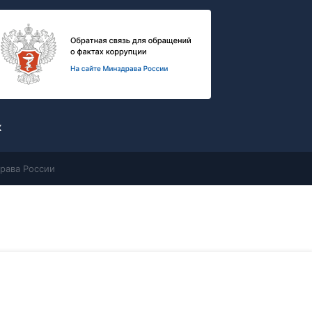
х
рава России
Контакты