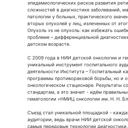
эпидемиологических рисков развития рет
сложностей в диагностике заболеваний, 
патологии у больных, практического значе
вторых опухолей у лиц, излеченных от это
Опухоль vs не опухоль: как избежать оши
проблеме – дифференциальной диагностике
детском возрасте.
С 2009 года в НИИ детской онкологии и г
уникальный инструмент госпитального ауди
деятельности Института – Госпитальный ка
программы противораковой борьбы, но и о
онкологическом стационаре. Результаты 
стандартам, а это значит - идём правильн
гематологии «НМИЦ онкологии им. Н. Н. Бл
Съезд стал уникальной площадкой - кажда
аудитории, ведь врачи НИИ детской онкол
самые передовые технологии диагностики,