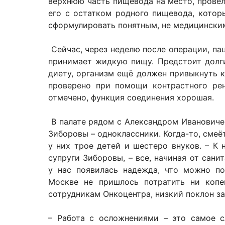
верхнюю часть пищевода на место, прове
его с остатком родного пищевода, которы
сформулировать понятным, не медицинск
Сейчас, через неделю после операции, па
принимает жидкую пищу. Предстоит долг
диету, организм ещё должен привыкнуть к
проверено при помощи контрастного рен
отмечено, функция соединения хорошая.
В палате рядом с Александром Ивановиче
Зиборовы – одноклассники. Когда-то, смеёт
у них трое детей и шестеро внуков. – К 
супруги Зиборовы, – все, начиная от сани
у нас появилась надежда, что можно по
Москве не пришлось потратить ни копе
сотрудникам Онкоцентра, низкий поклон за
– Работа с осложнениями – это самое с