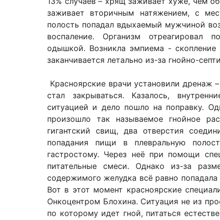
13% случаев – хрящ заживает хуже, чем о
заживает вторичным натяжением, с мес
полость попадал вдыхаемый мужчиной воз
воспаление. Организм отреагировал п
одышкой. Возникла эмпиема - скопление 
заканчивается летально из-за гнойно-септ
Красноярские врачи установили дренаж –
стал закрываться. Казалось, внутренн
ситуацией и дело пошло на поправку. Од
произошло так называемое гнойное рас
гигантский свищ, два отверстия соедин
попадания пищи в плевральную полост
гастростому. Через неё при помощи спе
питательные смеси. Однако из-за раз
содержимого желудка всё равно попадала 
Вот в этот момент красноярские специа
Онкоцентром Блохина. Ситуация не из прос
по которому идет гной, питаться естеств