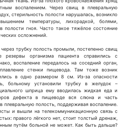
бычная ткань. Из-за плохого кровоснабжения хрящ
тным воспалением. Через свищ в плевральную
дух, стерильность полости нарушалась, возникло
овышением температуры, лихорадкой, болями,
в полости гноя. Часто такое тяжёлое состояние
ических осложнений.
 через трубку полость промыли, постепенно свищ
ие резервы организма пациента справились с
нако, воспаление передалось на соседний орган,
плавление стенки пищевода. Там тоже возник
ились в одно размером 8 см. Из-за опасности
ь, больному установили трубку в желудок –
циального шприца ему вводилась жидкая еда и
меров дефекта в пищеводе вся слюна и часть
в плевральную полость, поддерживая воспаление.
листы и вышли на телекоммуникационную связь с
тых: правого лёгкого нет, стоит толстый дренаж,
енным путём больной не может. Как быть дальше?