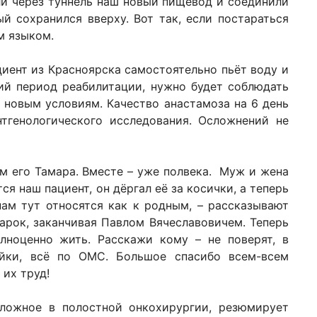
ли через туннель наш новый пищевод и соединили
й сохранился вверху. Вот так, если постараться
им языком.
циент из Красноярска самостоятельно пьёт воду и
ий период реабилитации, нужно будет соблюдать
 новым условиям. Качество анастамоза на 6 день
тгенологического исследования. Осложнений не
м его Тамара. Вместе – уже полвека. Муж и жена
ся наш пациент, он дёргал её за косички, а теперь
нам тут относятся как к родным, – рассказывают
тарок, заканчивая Павлом Вячеславовичем. Теперь
лноценно жить. Расскажи кому – не поверят, в
йки, всё по ОМС. Большое спасибо всем-всем
 их труд!
ложное в полостной онкохирургии, резюмирует