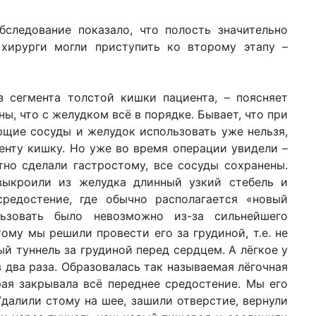
следование показало, что полость значительно
 хирурги могли приступить ко второму этапу –
 сегмента толстой кишки пациента, – поясняет
ны, что с желудком всё в порядке. Бывает, что при
щие сосуды и желудок использовать уже нельзя,
енту кишку. Но уже во время операции увидели –
тно сделали гастростому, все сосуды сохранены.
выкроили из желудка длинный узкий стебель и
редостение, где обычно располагается «новый
ьзовать было невозможно из-за сильнейшего
тому мы решили провести его за грудиной, т.е. не
ый туннель за грудиной перед сердцем. А лёгкое у
в два раза. Образовалась так называемая лёгочная
ая закрывала всё переднее средостение. Мы его
Удалили стому на шее, зашили отверстие, вернули