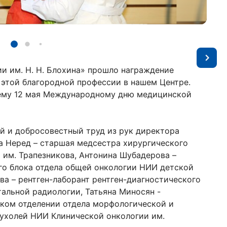
и им. Н. Н. Блохина» прошло награждение
 этой благородной профессии в нашем Центре.
ему 12 мая Международному дню медицинской
ий и добросовестный труд из рук директора
а Неред – старшая медсестра хирургического
им. Трапезникова, Антонина Шубадерова –
го блока отдела общей онкологии НИИ детской
ва – рентген-лаборант рентген-диагностического
альной радиологии, Татьяна Миносян -
ском отделении отдела морфологической и
пухолей НИИ Клинической онкологии им.