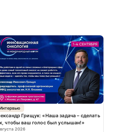
Интервью
Новости
ександр Грищук: «Наша задача – сделать
Хирургич
к, чтобы ваш голос был услышан!»
онкохиру
августа 2026
«Инновац