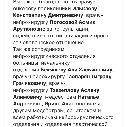
Выражаю благодарность врачу-
онкологу поликлиники
Илькаеву
Константину Дмитриевичу
, врачу-
нейрохирургу
Погосовой Асмик
Арутюновне
за консультации,
содействие в госпитализации и просто
за человеческое отношение.
Так же сотрудникам
нейрохирургического отделения
больницы: начальнику
отделения
Бекяшеву Али Хасьяновичу
,
врачу-нейрохирургу
Гаспарян Тиграну
Грачиковичу
, врачу-
нейрохирургу
Тхазеплову Аслану
Алимовичу
, медсёстрам
Наталье
Андреевне
,
Ирине Анатольевне
и
другим медсёстрам, санитаркам и
всем работникам нейрохирургического
отделения и отделения пластической