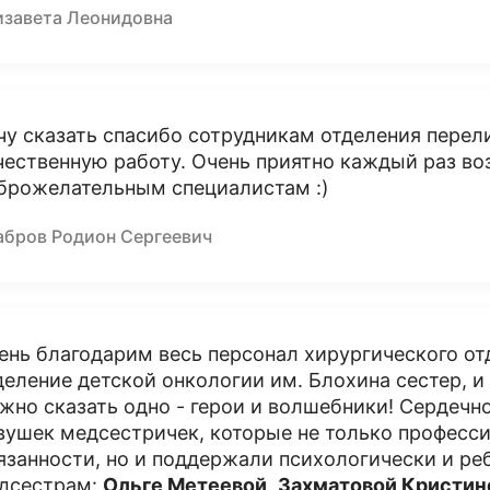
изавета Леонидовна
чу сказать спасибо сотрудникам отделения перели
чественную работу. Очень приятно каждый раз в
брожелательным специалистам :)
абров Родион Сергеевич
ень благодарим весь персонал хирургического от
деление детской онкологии им. Блохина сестер, и
жно сказать одно - герои и волшебники! Сердечн
вушек медсестричек, которые не только професс
язанности, но и поддержали психологически и ре
дсестрам:
Ольге Метеевой
,
Захматовой Кристин