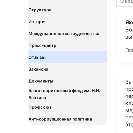
О ко
Структура
История
Як
Бо
Международное сотрудничество
вы
Пресс-центр
Га
Отзывы
Вакансии
Документы
За
пр
Благотворительный фонд им. Н.Н.
пе
Блохина
кл
Профсоюз
ме
ра
Антикоррупционная политика
эт