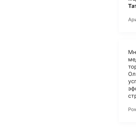
Та
Ар
Мн
ме
то
Ол
ус
эф
ст
Ро