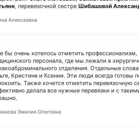
тьяне
, перевязочной сестре
Шибашовой Алексан
ина Алексеевна
е бы очень хотелось отметить профессионализм, 
дицинского персонала, где мы лежали в хирургич
ракоабдоминального отделения. Отдельные слова 
ьге, Кристине и Ксении. Эти люди всегда готовы 
покоить. Также хочется отметить перевязочную се
фективно делала все нужные перевязки и с таки
рашно.
манова Эмилия Олеговна