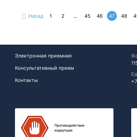
Назад
1
2
...
45
46
47
48
4
Электронная приемная
Фа
11
Консультативный прием
Ед
Контакты
+7