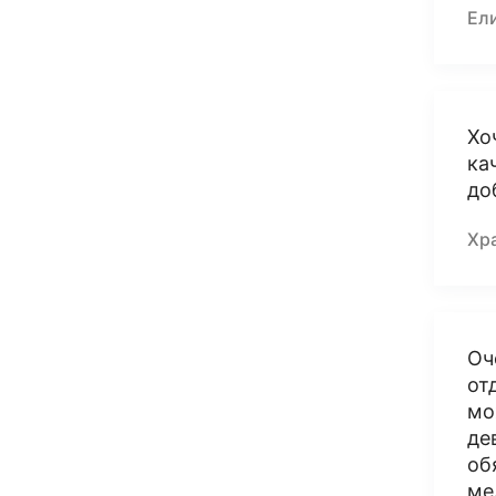
Ел
Хо
ка
до
Хр
Оч
от
мо
де
об
ме