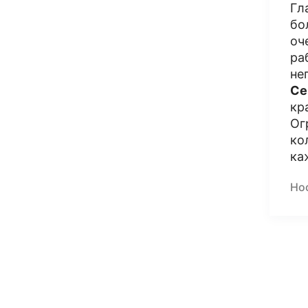
Гл
бо
оч
ра
не
Се
кр
Ог
ко
ка
Но