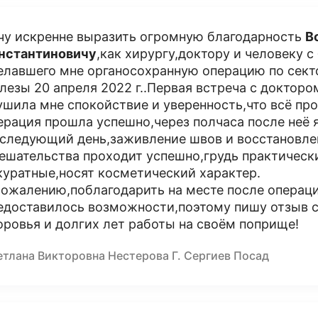
чу искренне выразить огромную благодарность
В
нстантиновичу
,как хирургу,доктору и человеку 
елавшего мне органосохранную операцию по сек
лезы 20 апреля 2022 г..Первая встреча с докторо
ушила мне спокойствие и уверенность,что всё пр
ерация прошла успешно,через полчаса после неё 
 следующий день,заживление швов и восстановле
ешательства проходит успешно,грудь практическ
куратные,носят косметический характер.
сожалению,поблагодарить на месте после операци
едоставилось возможности,поэтому пишу отзыв с
оровья и долгих лет работы на своём поприще!
етлана Викторовна Нестерова Г. Сергиев Посад