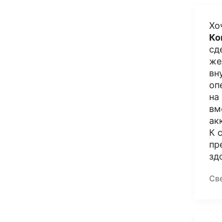
Хо
Ко
сд
же
вн
оп
на
вм
ак
К 
пр
зд
Св