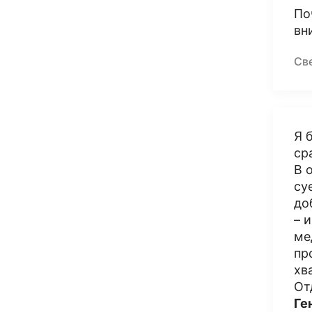
По
вн
Св
Я 
ср
В 
су
до
– 
ме
пр
хв
От
Ге