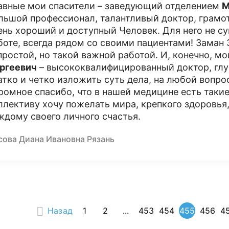
авные мои спасители – заведующий отделением
М
льшой профессионал, талантливый доктор, грамот
ень хороший и доступный Человек. Для него не су
боте, всегда рядом со своими пациентами! Заман
простой, но такой важной работой. И, конечно, м
ргеевич
– высококвалифицированный доктор, глуб
атко и четко изложить суть дела, на любой вопрос 
ромное спасибо, что в нашей медицине есть таки
ллективу хочу пожелать мира, крепкого здоровья
ждому своего личного счастья.
сова Диана Ивановна Рязань
Назад
1
2
...
453
454
455
456
4