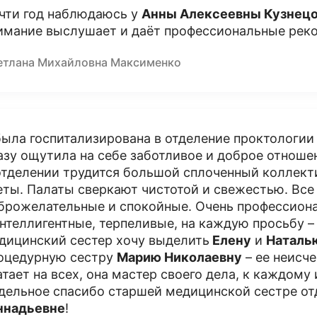
чти год наблюдаюсь у
Анны Алексеевны Кузнец
имание выслушает и даёт профессиональные рек
етлана Михайловна Максименко
была госпитализирована в отделение проктологи
азу ощутила на себе заботливое и доброе отноше
отделении трудится большой сплоченный коллектив
еты. Палаты сверкают чистотой и свежестью. Все
брожелательные и спокойные. Очень профессиона
интеллигентные, терпеливые, на каждую просьбу –
дицинский сестер хочу выделить
Елену
и
Наталь
оцедурную сестру
Марию Николаевну
– ее неисч
атает на всех, она мастер своего дела, к каждому 
дельное спасибо старшей медицинской сестре о
ннадьевне
!