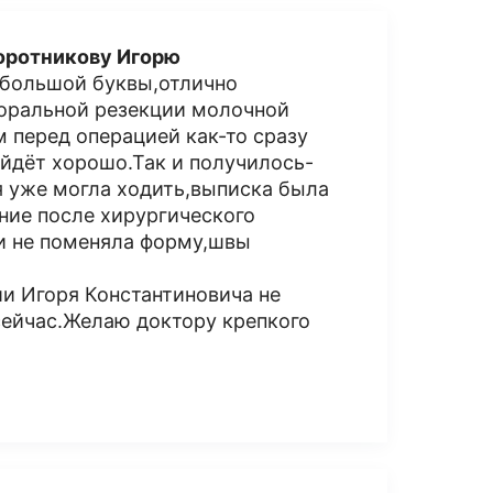
оротникову Игорю
с большой буквы,отлично
торальной резекции молочной
м перед операцией как-то сразу
ойдёт хорошо.Так и получилось-
я уже могла ходить,выписка была
ние после хирургического
и не поменяла форму,швы
и Игоря Константиновича не
ейчас.Желаю доктору крепкого