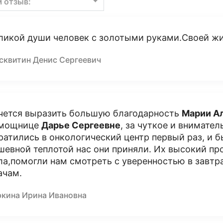
м отзыв:
ликой души человек с золотыми руками.Своей жи
сквитин Денис Сергеевич
чется выразить большую благодарность
Марии А
мощнице
Дарье Сергеевне
, за чуткое и внимате
ратились в онкологический центр первый раз, и 
шевной теплотой нас они приняли. Их высокий пр
ла,помогли нам смотреть с уверенностью в завт
ачам.
ркина Ирина Ивановна