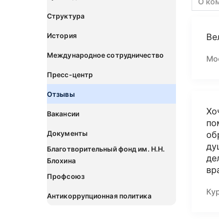
О ко
Структура
История
Ве
Международное сотрудничество
Мо
Пресс-центр
Отзывы
Хо
Вакансии
по
Документы
об
ду
Благотворительный фонд им. Н.Н.
де
Блохина
вр
Профсоюз
Ку
Антикоррупционная политика