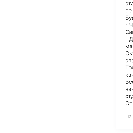
ст
ре
Бу
- 
Са
- 
ма
Ок
сл
То
ка
Вс
на
от
От
Па