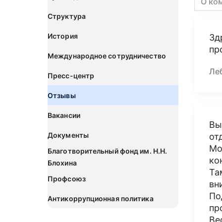
О ко
Структура
История
Зд
пр
Международное сотрудничество
Ле
Пресс-центр
Отзывы
Вакансии
Вы
Документы
от
Мо
Благотворительный фонд им. Н.Н.
ко
Блохина
Та
Профсоюз
вн
По
Антикоррупционная политика
пр
Ве