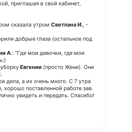
кой, приглашая в свой кабинет,
ором сказала утром
Светлана И.
, -
ворили добрые глаза (остальное под
ии А
.: "Где мои девочки, где мои
ь:)
 уборку
Евгении
(просто Жени). Они
.
и дела, а их очень много. С 7 утра
, хорошо поставленной работе зав.
 лично увидеть и передать. Спасибо!