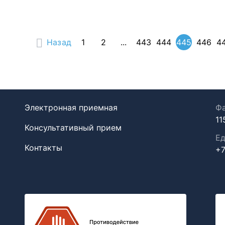
Назад
1
2
...
443
444
445
446
4
Электронная приемная
Фа
11
Консультативный прием
Ед
Контакты
+7