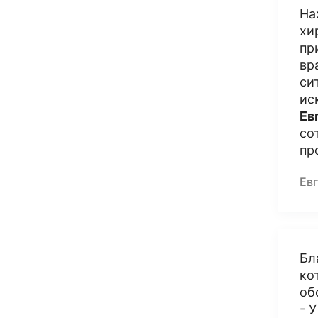
На
хи
пр
вр
си
ис
Ев
со
пр
Ев
Бл
ко
об
- 