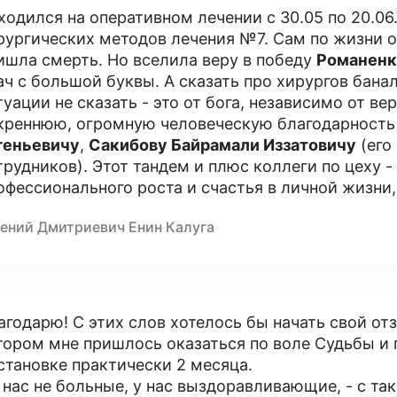
ходился на оперативном лечении с 30.05 по 20.0
рургических методов лечения №7. Сам по жизни оп
ишла смерть. Но вселила веру в победу
Романенк
ач с большой буквы. А сказать про хирургов бана
туации не сказать - это от бога, независимо от 
креннюю, огромную человеческую благодарност
геньевичу
,
Сакибову Байрамали Иззатовичу
(его
трудников). Этот тандем и плюс коллеги по цеху 
офессионального роста и счастья в личной жизни,
гений Дмитриевич Енин Калуга
агодарю! С этих слов хотелось бы начать свой от
тором мне пришлось оказаться по воле Судьбы и
становке практически 2 месяца.
У нас не больные, у нас выздоравливающие, - с т