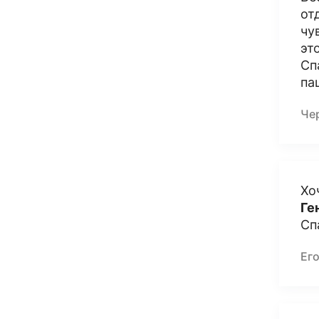
от
чу
эт
Сп
па
Че
Хо
Ге
Сп
Его