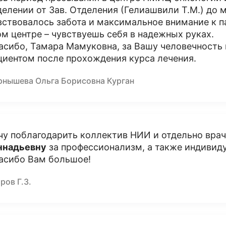
делении от Зав. Отделения (Гелиашвили Т.М.) до
вствовалось забота и максимальное внимание к па
ом центре – чувствуешь себя в надежных руках.
асибо, Тамара Мамуковна, за Вашу человечность и 
циентом после прохождения курса лечения.
рнышева Ольга Борисовна Курган
чу поблагодарить коллектив НИИ и отдельно вра
ннадьевну
за профессионализм, а также индивиду
асибо Вам большое!
ров Г.З.