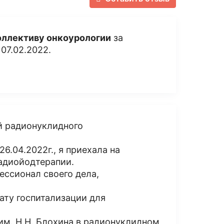
оллективу онкоурологии
за
07.02.2022.
й радионуклидного
.04.2022г., я приехала на
адиойодтерапии.
ессионал своего дела,
ату госпитализации для
им. Н.Н. Блохина в радионуклидном