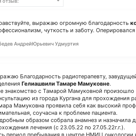
м отзыв:
равствуйте, выражаю огромную благодарность
к
офессионализм, чуткость и заботу. Оперировался 
бедев АндрейЮрьевич Удмуртия
ражаю Благодарность радиотерапевту, завудуще
деления
Гелиашвили Тамаре Мамуковне
.
е знакомство с Тамарой Мамуковной произошло 26
нсультацию из города Кургана для прохождения р
мара Мамуковна проявила себя как высокий проф
имательная, соучасна к проблеме пациента.
дробным образом собрала анамнез и назначила д
охождения лечения (с 23.05.22 по 27.05.22г.г.).
сь период пребывания в центре НМИЦ онкологии 