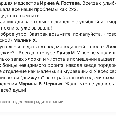
аршая медсестра
Ирина А. Гостева
. Всегда с улыб
шала все наши проблемы как 2х2.
ду долго помнить:
Чайник для вас только вскипел, - с улыбкой и юм
нтехника уже вызвала!
Доброе утро! Завтрак возьмите, пожалуйста, - го
ской)
Малики Х.
унаешься в детство под мелодичный голосок
Лил
адкие?". Всегда в тонусе
Луиза И.
У нее не ушалиш
лько запах хлорки и чистота в помещении выдает
к бойцы невидимого фронта, наводя везде порядок
е отделение как маленький муравейник! У всех сво
чинается "движуха" по отработанной годами схеме
деления
Марины В. Черных
. Жаль, что не удалось
 всей души!
циент отделения радиотерапии