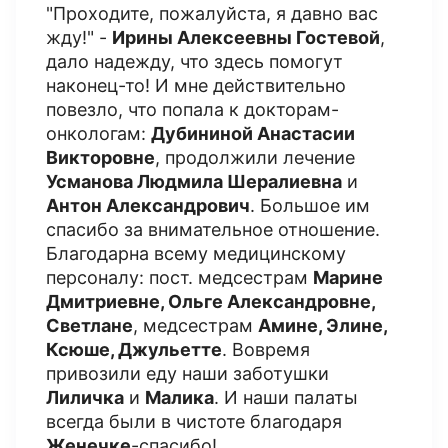
"Проходите, пожалуйста, я давно вас
жду!" -
Ирины Алексеевны Гостевой
,
дало надежду, что здесь помогут
наконец-то! И мне действительно
повезло, что попала к докторам-
онкологам:
Дубининой Анастасии
Викторовне
, продолжили лечение
Усманова Людмила Шералиевна
и
Антон Александрович
. Большое им
спасибо за внимательное отношение.
Благодарна всему медицинскому
персоналу: пост. медсестрам
Марине
Дмитриевне, Ольге Александровне,
Светлане
, медсестрам
Амине, Элине,
Ксюше, Джульетте
. Вовремя
привозили еду наши заботушки
Лиличка
и
Малика
. И наши палаты
всегда были в чистоте благодаря
Женечке
-спасибо!