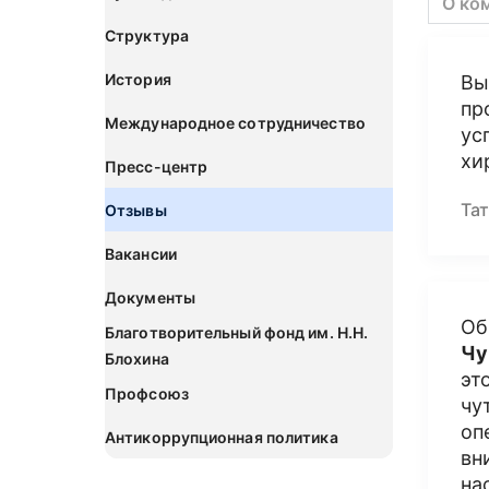
О ко
Структура
История
Вы
пр
Международное сотрудничество
ус
хи
Пресс-центр
Та
Отзывы
Вакансии
Документы
Об
Благотворительный фонд им. Н.Н.
Чу
Блохина
эт
Профсоюз
чу
оп
Антикоррупционная политика
вн
на