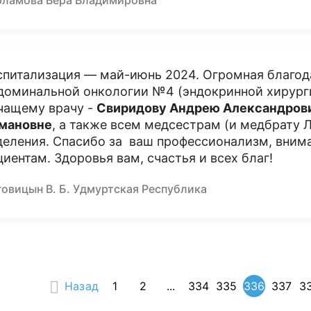
рламова Вера Владимировна
спитализация — май-июнь 2024. Огромная благо
доминальной онкологии №4 (эндокринной хирург
чащему врачу -
Свиридову Андрею Александров
мановне
, а также всем медсестрам (и медбрату 
деления. Спасибо за ваш профессионализм, внима
циентам. Здоровья вам, счастья и всех благ!
говицын В. Б. Удмуртская Республика
Назад
1
2
...
334
335
336
337
3