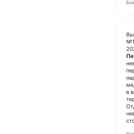
Бой
Вы
№1
20
Пе
не
пе
на
ме
в 
те
От
не
ст