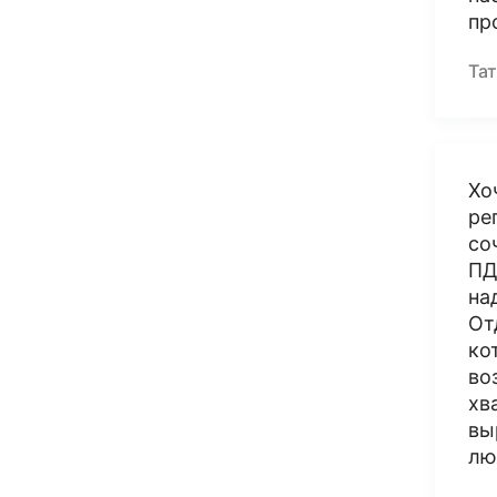
пр
Та
Хо
ре
со
ПД
на
От
ко
во
хв
вы
лю