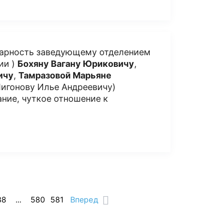
дарность заведующему отделением
ии )
Бохяну Вагану Юриковичу
,
ичу
,
Тамразовой Марьяне
Лигонову Илье Андреевичу)
ние, чуткое отношение к
38
...
580
581
Вперед