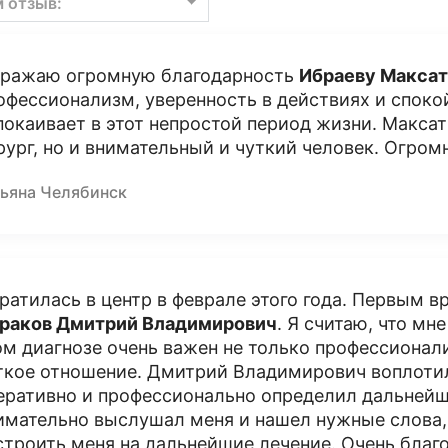
м отзыв:
ражаю огромную благодарность
Ибраеву Максат
офессионализм, уверенность в действиях и споко
покаивает в этот непростой период жизни. Макса
рург, но и внимательный и чуткий человек. Огромн
тьяна Челябинск
ратилась в центр в феврале этого года. Первым вр
раков Дмитрий Владимирович
. Я считаю, что мн
ом диагнозе очень важен не только профессионали
ткое отношение. Дмитрий Владимирович воплотил 
еративно и профессионально определил дальнейши
имательно выслушал меня и нашел нужные слова,
строить меня на дальнейшие лечение. Очень благо