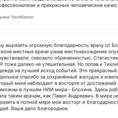
офессионализм и прекрасные человеческие качес
тьяна Челябинск
чу выразить огромную благодарность врачу от Бо
гионе местные врачи узнав местонахождение опу
чувствовали, сквозило обреченностью. Статисти
Р тоже далеко не утешительная. Но попав к Тихо
дежда на лучший исход событий. Это прекрасный 
дельное спасибо за сохранённый желудок и ювел
торый меня наблюдает в восторге от достижений
зможны в лучшем НИИ мира - Блохина. Здесь раб
ала таким врачам, как Павел Андреевич. В мире н
разить в полной мере мои восторг и благодарнос
дей. Ваше дело благородное.