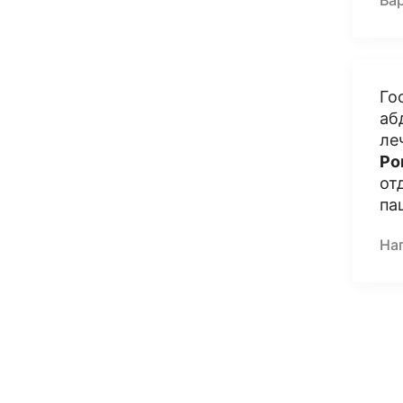
Ва
Го
аб
ле
Ро
от
па
На