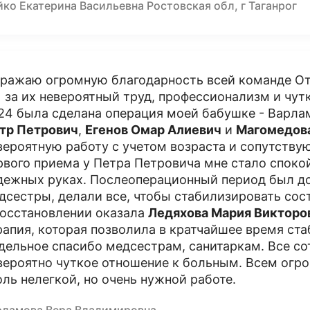
ко Екатерина Васильевна Ростовская обл, г Таганрог
ражаю огромную благодарность всей команде От
 за их невероятный труд, профессионализм и чут
24 была сделана операция моей бабушке - Варла
тр Петрович
,
Егенов Омар Алиевич
и
Магомедов
вероятную работу с учетом возраста и сопутству
рвого приема у Петра Петровича мне стало спокой
дежных руках. Послеоперационный период был до
дсестры, делали все, чтобы стабилизировать со
восстановлении оказала
Ледяхова Мария Викторо
рапия, которая позволила в кратчайшее время ст
дельное спасибо медсестрам, санитаркам. Все с
вероятно чуткое отношение к больным. Всем огро
оль нелегкой, но очень нужной работе.