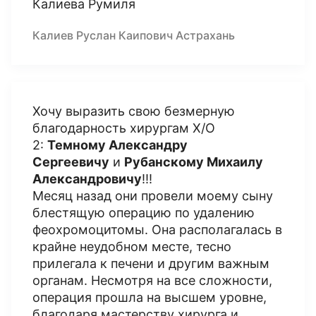
Калиева Румиля
Калиев Руслан Каипович Астрахань
Хочу выразить свою безмерную
благодарность хирургам Х/О
2:
Темному Александру
Сергеевичу
и
Рубанскому Михаилу
Александровичу
!!!
Месяц назад они провели моему сыну
блестящую операцию по удалению
феохромоцитомы. Она располагалась в
крайне неудобном месте, тесно
прилегала к печени и другим важным
органам. Несмотря на все сложности,
операция прошла на высшем уровне,
благодаря мастерству хирурга и