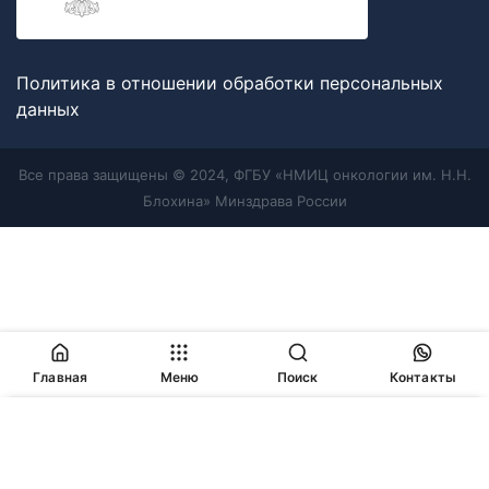
Политика в отношении обработки персональных
данных
Все права защищены © 2024, ФГБУ «НМИЦ онкологии им. Н.Н.
Блохина» Минздрава России
Главная
Меню
Поиск
Контакты
Продолжая работу с сайтом, Вы соглашаетесь с
политикой
в отношении обработки персональных данных
и
разрешаете
использование cookie-файлов
, которые мы