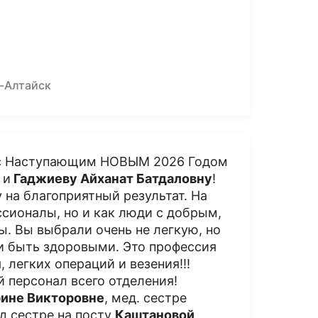
о-Алтайск
ь с Наступающим НОВЫМ 2026 Годом
и
Гаджиеву Айханат Батдаловну
!
 на благоприятный результат. На
сионалы, но и как люди с добрым,
 Вы выбрали очень не легкую, но
и быть здоровыми. Это профессия
 легких операций и везения!!!
 персонал всего отделения!
ине Викторовне
, мед. сестре
д сестре на посту
Каштановой