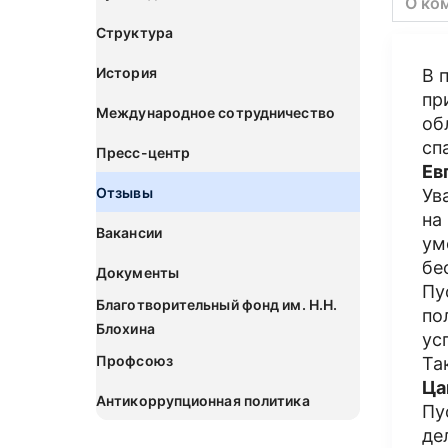
О ко
Структура
История
В 
пр
Международное сотрудничество
об
сп
Пресс-центр
Ев
Отзывы
Ув
на
Вакансии
ум
бе
Документы
Пу
Благотворительный фонд им. Н.Н.
по
Блохина
ус
Профсоюз
Та
Ца
Антикоррупционная политика
Пу
де