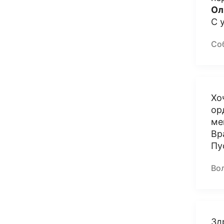
Ол
С 
Со
Хо
ор
ме
Вр
Пу
Во
Зд