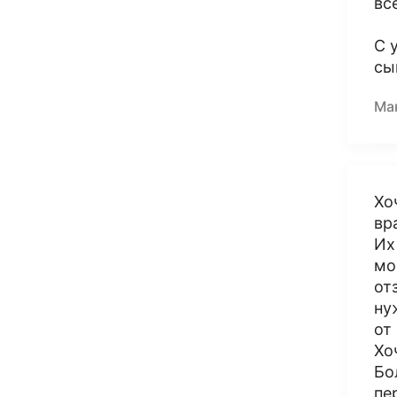
вс
С 
сы
Ма
Хо
вр
Их
мо
от
ну
от
Хо
Бо
пе