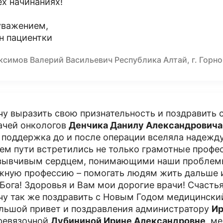
ех начинаниях!
уважением,
н пациентки
ксимов Валерий Васильевич Республика Алтай, г. Горн
чу выразить свою признательность и поздравит
ачей онкологов
Денчика Данилу Александровича
 поддержка до и после операции вселяла надежду
ем пути встретились не только грамотные профес
зывчивым сердцем, понимающими наши проблемы.
жную профессию – помогать людям жить дальше 
 Бога! Здоровья и Вам мои дорогие врачи! Счастья,
чу так же поздравить с Новым Годом медицинский
льшой привет и поздравления администратору
Ир
ревязочной
Дубининой Ирине Александровне,
ме