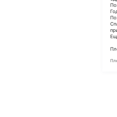
По
Го
По
Сп
пр
Ещ
Пл
Пл