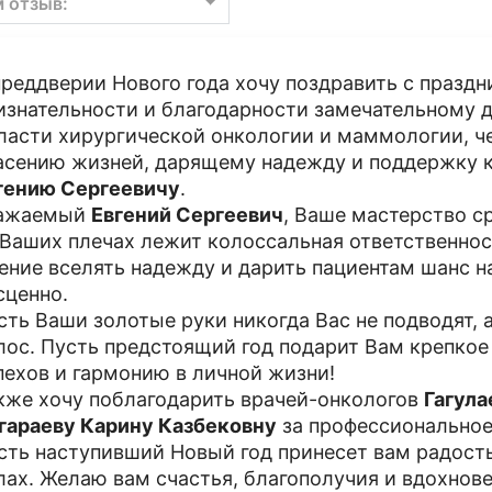
м отзыв:
преддверии Нового года хочу поздравить с празд
изнательности и благодарности замечательному 
ласти хирургической онкологии и маммологии, ч
асению жизней, дарящему надежду и поддержку 
гению Сергеевичу
.
ажаемый
Евгений Сергеевич
, Ваше мастерство с
 Ваших плечах лежит колоссальная ответственнос
ение вселять надежду и дарить пациентам шанс 
сценно.
сть Ваши золотые руки никогда Вас не подводят, 
лос. Пусть предстоящий год подарит Вам крепкое
пехов и гармонию в личной жизни!
кже хочу поблагодарить врачей-онкологов
Гагул
гараеву Карину Казбековну
за профессиональное
сть наступивший Новый год принесет вам радость
лах. Желаю вам счастья, благополучия и вдохнов