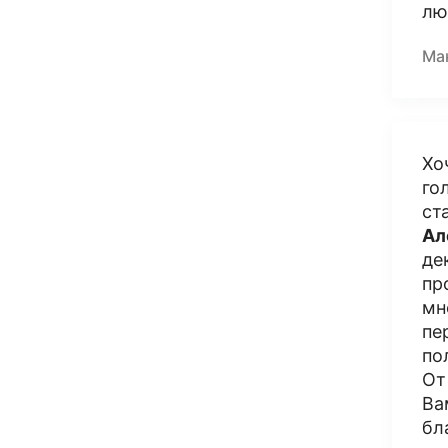
лю
Ма
Хо
го
ст
Ал
де
пр
мн
пе
по
От
Ва
бл