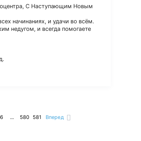
нкоцентра, С Наступающим Новым
сех начинаниях, и удачи во всём.
ким недугом, и всегда помогаете
д.
16
...
580
581
Вперед