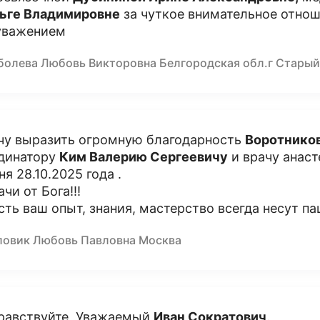
ьге Владимировне
за чуткое внимательное отнош
уважением
болева Любовь Викторовна Белгородская обл.г Старый
чу выразить огромную благодарность
Воротнико
динатору
Ким Валерию Сергеевичу
и врачу анаст
ня 28.10.2025 года .
ачи от Бога!!!
сть ваш опыт, знания, мастерство всегда несут па
ловик Любовь Павловна Москва
равствуйте, Уважаемый
Иван Сократович
.