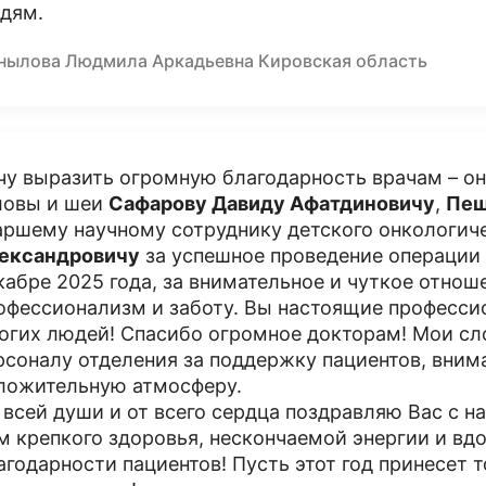
дям.
нылова Людмила Аркадьевна Кировская область
чу выразить огромную благодарность врачам – о
ловы и шеи
Сафарову Давиду Афатдиновичу
,
Пеш
аршему научному сотруднику детского онкологич
ександровичу
за успешное проведение операции
кабре 2025 года, за внимательное и чуткое отнош
офессионализм и заботу. Вы настоящие професси
огих людей! Спасибо огромное докторам! Мои сл
рсоналу отделения за поддержку пациентов, вним
ложительную атмосферу.
 всей души и от всего сердца поздравляю Вас с 
м крепкого здоровья, нескончаемой энергии и вд
агодарности пациентов! Пусть этот год принесет т