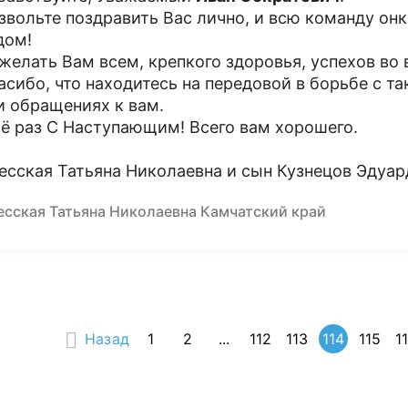
звольте поздравить Вас лично, и всю команду о
дом!
желать Вам всем, крепкого здоровья, успехов во в
асибо, что находитесь на передовой в борьбе с та
и обращениях к вам.
ё раз С Наступающим! Всего вам хорошего.
есская Татьяна Николаевна и сын Кузнецов Эдуар
есская Татьяна Николаевна Камчатский край
Назад
1
2
...
112
113
114
115
1