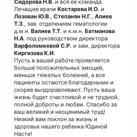
Сидорова Н.В
. и вся ее команда.
Лечащие врачи
Костарева И.О
. и
Лозован Ю.В
.,
Степанян Н.Г
.,
Алиев
Т.З
., зав. отделением гематологии
д.м.н.
Валиев Т.Т
. и к.м.н.
Батманова
Н.А
. под руководством директора
Варфоломеевой С.Р
. и зам. директора
Киргизова К.И
.
Пусть в вашей работе проявляется
больше положительных эмоций,
меньше тяжелых болезней, а все
пациенты остаются благодарными и
скорее выздоравливают. Пусть ваша
жизнь будет счастливой и не трудной,
полной доброты и любви. Спасибо за
ваш великий и неоценимый труд!
Низкий вам поклон за жизнь и
здоровье нашего ребенка Юдиной
Насти!