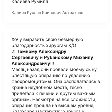
Калиева Румиля
Калиев Руслан Каипович Астрахань
Хочу выразить свою безмерную
благодарность хирургам Х/О
2:
Темному Александру
Сергеевичу
и
Рубанскому Михаилу
Александровичу
!!!
Месяц назад они провели моему сыну
блестящую операцию по удалению
феохромоцитомы. Она располагалась в
крайне неудобном месте, тесно
прилегала к печени и другим важным
органам. Несмотря на все сложности,
операция прошла на высшем уровне,
благодаря мастерству хирурга и