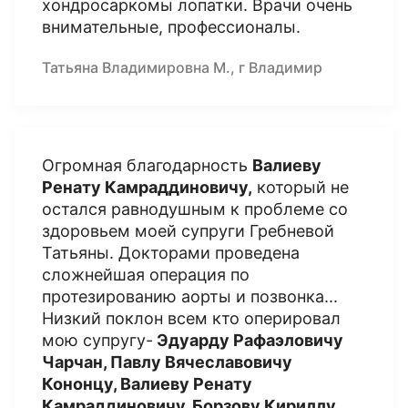
хондросаркомы лопатки. Врачи очень
внимательные, профессионалы.
Татьяна Владимировна М., г Владимир
Огромная благодарность
Валиеву
Ренату Камрадди
новичу,
который не
остался равнодушным к проблеме со
здоровьем моей супруги Гребневой
Татьяны. Докторами проведена
сложнейшая операция по
протезированию аорты и позвонка...
Низкий поклон всем кто оперировал
мою супругу-
Эдуарду Рафаэловичу
Чарчан, Павлу Вячеславовичу
Кононцу, Валиеву Ренату
Камраддиновичу, Борзову Кириллу