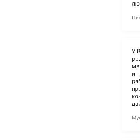
лю
Пи
У 
ре
ме
и 
ра
пр
ко
да
Му