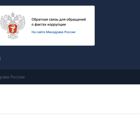
х
рава России
Контакты