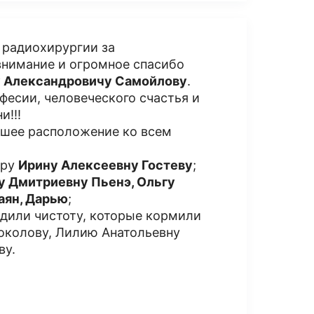
 радиохирургии за
внимание и огромное спасибо
 Александровичу Самойлову
.
фесии, человеческого счастья и
и!!!
ошее расположение ко всем
тру
Ирину Алексеевну Гостеву
;
у Дмитриевну Пьенэ, Ольгу
аян, Дарью
;
одили чистоту, которые кормили
Соколову, Лилию Анатольевну
ву.