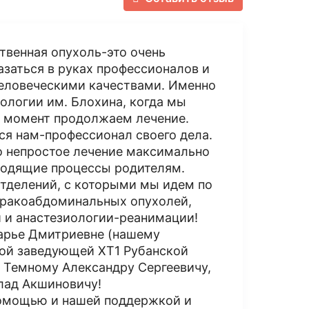
ственная опухоль-это очень
азаться в руках профессионалов и
человеческими качествами. Именно
ологии им. Блохина, когда мы
ий момент продолжаем лечение.
ся нам-профессионал своего дела.
о непростое лечение максимально
ходящие процессы родителям.
отделений, с которыми мы идем по
таракоабдоминальных опухолей,
 и анастезиологии-реанимации!
арье Дмитриевне (нашему
ной заведующей ХТ1 Рубанской
 Темному Александру Сергеевичу,
лад Акшиновичу!
помощью и нашей поддержкой и