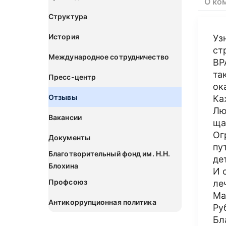
О ко
Структура
История
Уз
ст
Международное сотрудничество
ВР
та
Пресс-центр
ок
Отзывы
Ка
Лю
Вакансии
ща
Ог
Документы
пу
Благотворительный фонд им. Н.Н.
де
Блохина
И 
Профсоюз
ле
Ма
Антикоррупционная политика
Ру
Бл