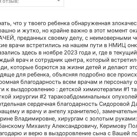
м отзыв:
нать, что у твоего ребенка обнаруженная злокаче
рашно и жутко, но крайне важно в этот момент ок
АЧЕЙ, преданных своему делу, с неимоверными 
кие врачи встретились на нашем пути в НМИЦ онк
азались здесь в ноябре 2023 года и, где в текущ
ждый врач и сотрудник центра, который встретил
ди, которые борются за жизни детей и делают эт
дяще для ребенка, объясняя подробно все проис
ромная благодарность всем врачам и персоналу 
ти к выздоровлению : детской химиотерапии #1 
ткой хирургии #2 таракоабдоминальных опухолей
отдельная сердечная благодарность Сидоровой Д
чащему и врачу и ангелу хранителю), замечатель
рине Владимировне, хирургам с золотым руками:
банскому Михаилу Александровичу, Керимову По
агодарю и верю в выздоровление сына с Вашей 