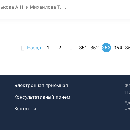
ькова А.Н. и Михайлова Т.Н.
Назад
1
2
...
351
352
353
354
3
Электронная приемная
Фа
11
Консультативный прием
Ед
Контакты
+7