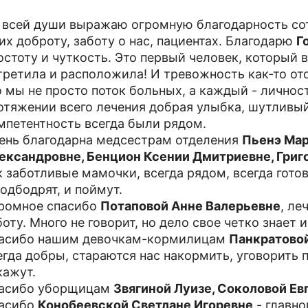
 всей души выражаю огромную благодарность со
 их доброту, заботу о нас, пациентах. Благодарю
Г
остоту и чуткость. Это первый человек, который 
третила и расположила! И тревожность как-то отс
о мы не просто поток больных, а каждый - личност
отяжении всего лечения добрая улыбка, шутливы
мпетентность всегда были рядом.
ень благодарна медсестрам отделения
Пьенэ Мар
ександровне, Бенцион Ксении Дмитриевне, Гри
к заботливые мамочки, всегда рядом, всегда гот
подбодрят, и поймут.
ромное спасибо
Потаповой Анне Валерьевне
, ле
боту. Много не говорит, но дело свое четко знает 
асибо нашим девочкам-кормилицам
Панкратовой
егда добры, стараются нас накормить, уговорить п
кажут.
асибо уборщицам
Звягиной Луизе, Соколовой Ев
асибо
Конобеевской Светлане Игоревне
- главно