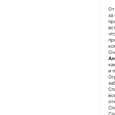
От
за
пр
вс
чт
пр
ко
Оч
Ал
ка
и 
Ог
за
Сп
вс
от
Сп
Сп