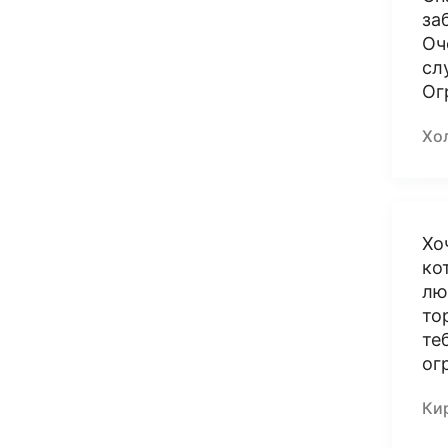
за
Оч
сл
Ог
Хол
Хо
ко
лю
то
те
ог
Ки