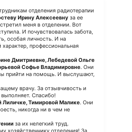
трудникам отделения радиотерапии
остеву Ирину Алексеевну
за ее
встретил меня в отделении. Вот
тупила. И почувствовалась забота,
ь, особая личность. И на
й характер, профессиональная
ине Дмитриевне, Лебедевой Ольге
горьевой Софье Владимировне
. Они
овы прийти на помощь. И выслушают,
чащему врачу. За отзывчивость и
и выполняет. Спасибо!
 Лиличке, Тимировой Малике
. Они
оесть, никогда ни в чем не
гении
за их нелегкий труд.
му хозяйственнику отделения! За