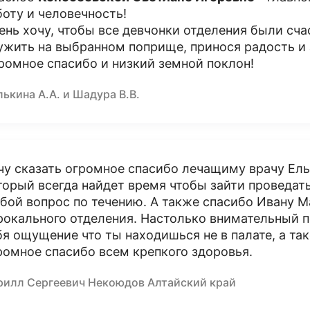
боту и человечность!
ень хочу, чтобы все девчонки отделения были сч
ужить на выбранном поприще, принося радость и
ромное спасибо и низкий земной поклон!
ькина А.А. и Шадура В.В.
чу сказать огромное спасибо лечащиму врачу Ел
торый всегда найдет время чтобы зайти проведать
бой вопрос по течению. А также спасибо Ивану 
рокального отделения. Настолько внимательный пе
бя ощущение что ты находишься не в палате, а та
ромное спасибо всем крепкого здоровья.
рилл Сергеевич Некоюдов Алтайский край