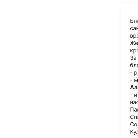
Бл
са
вр
Же
кр
За
бл
- 
- 
Ал
- 
на
Па
Сп
Со
Ку