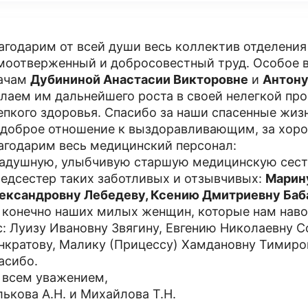
агодарим от всей души весь коллектив отделения
моотверженный и добросовестный труд. Особое 
ачам
Дубининой Анастасии Викторовне
и
Антону
лаем им дальнейшего роста в своей нелегкой про
епкого здоровья. Спасибо за наши спасенные жизн
 доброе отношение к выздоравливающим, за хор
агодарим весь медицинский персонал:
радушную, улыбчивую старшую медицинскую сес
медсестер таких заботливых и отзывчивых:
Марин
ександровну Лебедеву, Ксению Дмитриевну Баб
и конечно наших милых женщин, которые нам нав
с: Луизу Ивановну Звягину, Евгению Николаевну 
нкратову, Малику (Прицессу) Хамдановну Тимиро
асибо.
 всем уважением,
лькова А.Н. и Михайлова Т.Н.