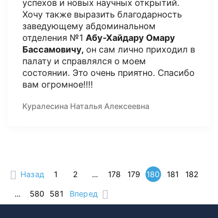
успехов и новых научных открытий.
Хочу также выразить благодарность
заведующему абдоминальном
отделения №1
Абу-Хайдару Омару
Бассамовичу,
он сам лично приходил в
палату и справлялся о моем
состоянии. Это очень приятно. Спасибо
вам огромное!!!!
Куралесина Наталья Алексеевна
Назад
1
2
...
178
179
180
181
182
...
580
581
Вперед