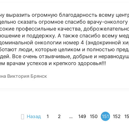
чу выразить огромную благодарность всему центр
дельно сказать огромное спасибо врачу-онколог
сокие профессильные качества, доброжелательно
ношение и поддержку. А также спасибо всему ме
доминальной онкологии номер 4 (эндокринной хир
ботают люди, которые целиком и полностью пред
дей. Все очень отзывчивые, добрые и неравноду
ем врачам успехов и крепкого здоровья!!!
ина Виктория Брянск
Назад
1
2
...
149
150
151
152
1