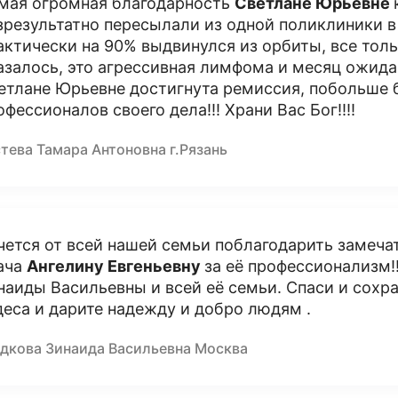
мая огромная благодарность
Светлане Юрьевне
зрезультатно пересылали из одной поликлиники в д
актически на 90% выдвинулся из орбиты, все толь
азалось, это агрессивная лимфома и месяц ожидан
етлане Юрьевне достигнута ремиссия, побольше 
офессионалов своего дела!!! Храни Вас Бог!!!!
тева Тамара Антоновна г.Рязань
чется от всей нашей семьи поблагодарить замечат
ача
Ангелину Евгеньевну
за её профессионализм!
наиды Васильевны и всей её семьи. Спаси и сохра
деса и дарите надежду и добро людям .
дкова Зинаида Васильевна Москва