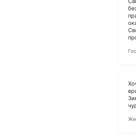
Са
бе
пр
ок
Св
пр
Гос
Хо
вр
Зи
чу
Жи