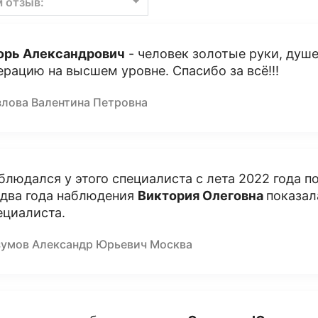
м отзыв:
орь Александрович
- человек золотые руки, душ
ерацию на высшем уровне. Спасибо за всё!!!
злова Валентина Петровна
блюдался у этого специалиста с лета 2022 года п
 два года наблюдения
Виктория Олеговна
показал
ециалиста.
зумов Александр Юрьевич Москва