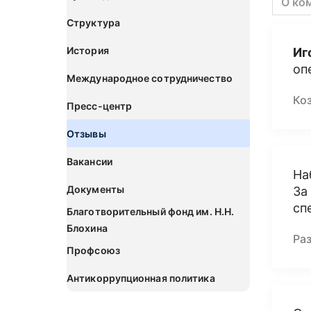
О ко
Структура
История
Иг
оп
Международное сотрудничество
Ко
Пресс-центр
Отзывы
Вакансии
На
Документы
За
сп
Благотворительный фонд им. Н.Н.
Блохина
Ра
Профсоюз
Антикоррупционная политика