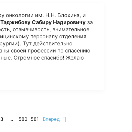
у онкологии им. Н.Н. Блохина, и
у
Таджибову Сабиру Надировичу
за
сть, отзывчивость, внимательное
дицинскому персоналу отделения
ургии). Тут действительно
аны своей профессии по спасению
шные. Огромное спасибо! Желаю
53
...
580
581
Вперед