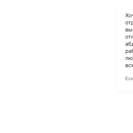
Хо
от
вы
от
аб
ра
лю
вс
Ес