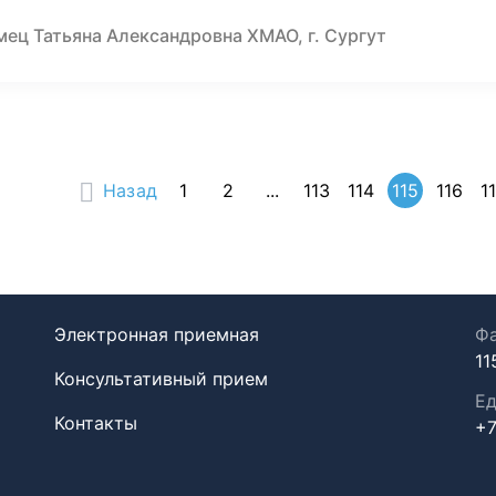
мец Татьяна Александровна ХМАО, г. Сургут
Назад
1
2
...
113
114
115
116
1
Электронная приемная
Фа
11
Консультативный прием
Ед
Контакты
+7