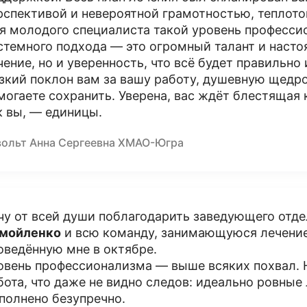
рспективой и невероятной грамотностью, теплото
я молодого специалиста такой уровень професси
стемного подхода — это огромный талант и насто
чение, но и уверенность, что всё будет правильно
зкий поклон вам за вашу работу, душевную щедро
могаете сохранить. Уверена, вас ждёт блестящая к
к вы, — единицы.
вольт Анна Сергеевна ХМАО-Югра
чу от всей души поблагодарить заведующего отд
мойленко
и всю команду, занимающуюся лечение
оведённую мне в октябре.
овень профессионализма — выше всяких похвал. 
бота, что даже не видно следов: идеально ровные
полнено безупречно.