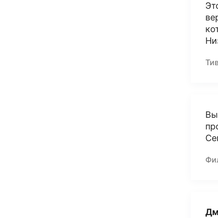
Эт
ве
ко
Ни
Ти
Вы
пр
Се
Фи
Дм