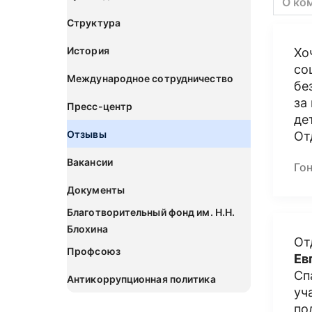
О ко
Структура
История
Хо
со
Международное сотрудничество
бе
за
Пресс-центр
де
Отзывы
От
Вакансии
Го
Документы
Благотворительный фонд им. Н.Н.
Блохина
От
Профсоюз
Ев
Сп
Антикоррупционная политика
уч
по