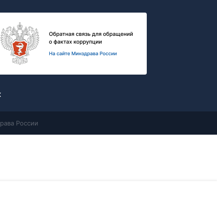
х
рава России
Контакты