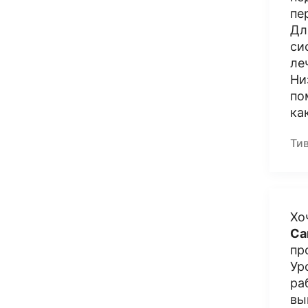
пе
Дл
си
ле
Ни
по
ка
Ти
Хо
Са
пр
Ур
ра
вы