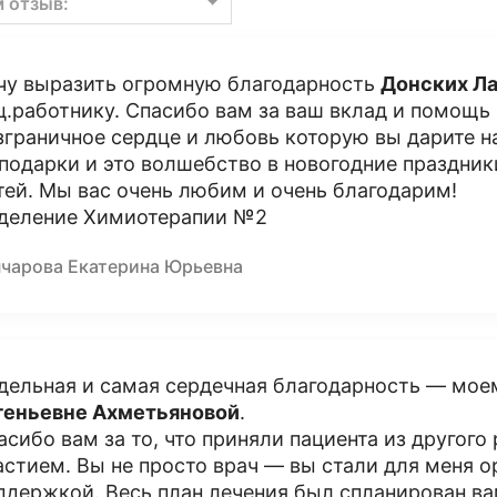
м отзыв:
чу выразить огромную благодарность
Донских Л
ц.работнику. Спасибо вам за ваш вклад и помощь
зграничное сердце и любовь которую вы дарите 
 подарки и это волшебство в новогодние праздник
тей. Мы вас очень любим и очень благодарим!
деление Химиотерапии №2
нчарова Екатерина Юрьевна
дельная и самая сердечная благодарность — мо
геньевне Ахметьяновой
.
асибо вам за то, что приняли пациента из другого
астием. Вы не просто врач — вы стали для меня о
ддержкой. Весь план лечения был спланирован ва