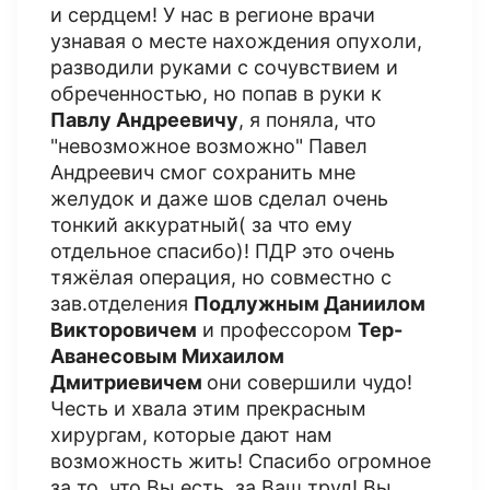
и сердцем! У нас в регионе врачи
узнавая о месте нахождения опухоли,
разводили руками с сочувствием и
обреченностью, но попав в руки к
Павлу Андреевичу
, я поняла, что
"невозможное возможно" Павел
Андреевич смог сохранить мне
желудок и даже шов сделал очень
тонкий аккуратный( за что ему
отдельное спасибо)! ПДР это очень
тяжёлая операция, но совместно с
зав.отделения
Подлужным Даниилом
Викторовичем
и профессором
Тер-
Аванесовым Михаилом
Дмитриевичем
они совершили чудо!
Честь и хвала этим прекрасным
хирургам, которые дают нам
возможность жить! Спасибо огромное
за то, что Вы есть, за Ваш труд! Вы