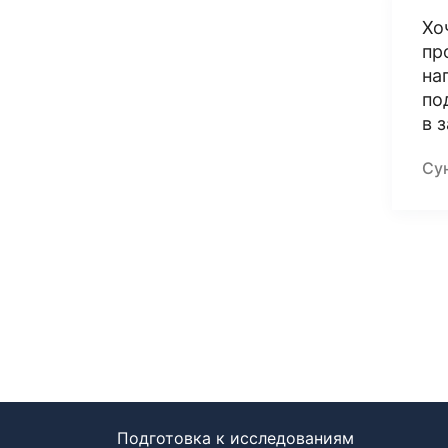
Хо
пр
на
по
в 
Су
Подготовка к исследованиям