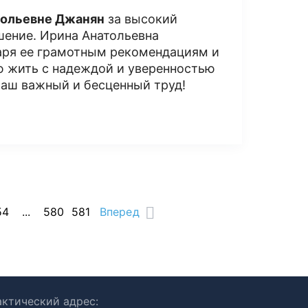
тольевне Джанян
за высокий
шение. Ирина Анатольевна
даря ее грамотным рекомендациям и
ю жить с надеждой и уверенностью
Ваш важный и бесценный труд!
54
...
580
581
Вперед
ктический адрес: