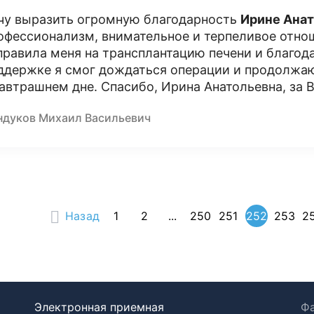
чу выразить огромную благодарность
Ирине Ана
офессионализм, внимательное и терпеливое отно
правила меня на трансплантацию печени и благо
ддержке я смог дождаться операции и продолжа
завтрашнем дне. Спасибо, Ирина Анатольевна, за 
ндуков Михаил Васильевич
Назад
1
2
...
250
251
252
253
2
Электронная приемная
Фа