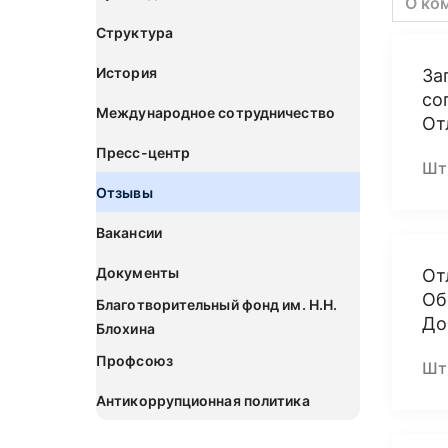
О ко
Структура
История
За
со
Международное сотрудничество
От
Пресс-центр
Шт
Отзывы
Вакансии
Документы
От
Об
Благотворительный фонд им. Н.Н.
До
Блохина
Профсоюз
Шт
Антикоррупционная политика