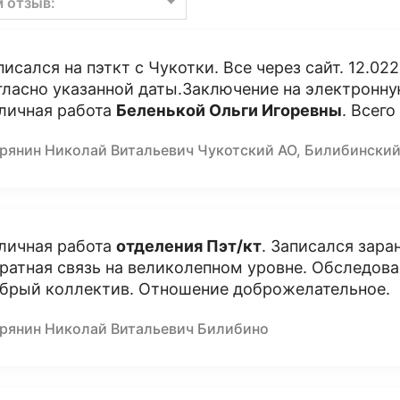
м отзыв:
писался на пэткт с Чукотки. Все через сайт. 12.02
гласно указанной даты.Заключение на электронную
личная работа
Беленькой Ольги Игоревны
. Всег
рянин Николай Витальевич Чукотский АО, Билибинский 
личная работа
отделения Пэт/кт
. Записался заран
ратная связь на великолепном уровне. Обследован
брый коллектив. Отношение доброжелательное.
рянин Николай Витальевич Билибино