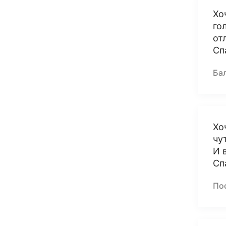
Хо
го
от
Сп
Ба
Хо
чу
И 
Сп
По