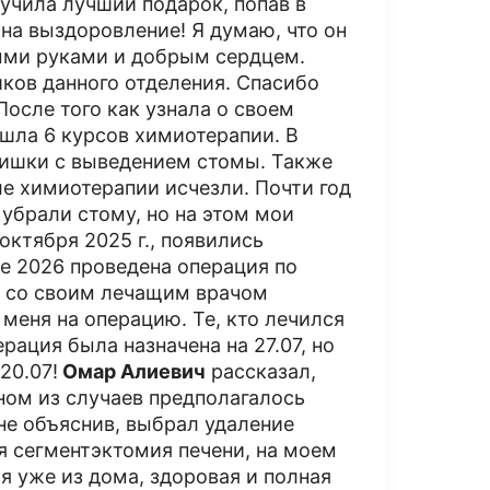
лучила лучший подарок, попав в
на выздоровление! Я думаю, что он
тыми руками и добрым сердцем.
иков данного отделения. Спасибо
После того как узнала о своем
ошла 6 курсов химиотерапии​. В
кишки с выведением стомы. Также
е химиотерапии исчезли. Почти год
 убрали стому, но на этом мои
октября 2025 г., появились
мае 2026 проведена операция по
ь со своим лечащим врачом
 меня на операцию. Те, кто лечился
рация была назначена на 27.07, но
20.07!
Омар Алиевич
рассказал,
ном из случаев предполагалось
не объяснив, выбрал удаление
я сегментэктомия печени, на моем
я уже из дома, здоровая и полная