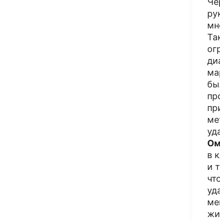
Че
ру
мн
Та
ог
ди
ма
бы
пр
пр
ме
уд
Ом
в 
и 
чт
уд
ме
жи