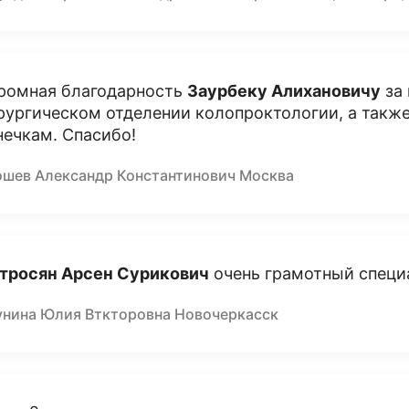
ромная благодарность
Заурбеку Алихановичу
за 
рургическом отделении колопроктологии, а такж
нечкам. Спасибо!
ошев Александр Константинович Москва
тросян Арсен Сурикович
очень грамотный специ
унина Юлия Вткторовна Новочеркасск