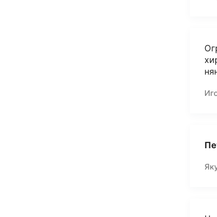
Ог
хи
ня
Иг
Пе
Як