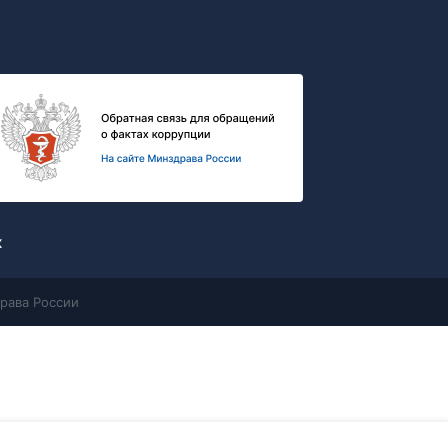
х
рава России
Контакты