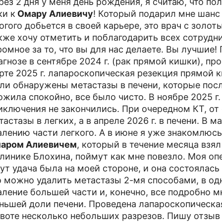
рез 2 дня у меня день рождения, я считаю, что по
ки к
Омару Алиевичу
! Который подарил мне шанс 
огого добьется в своей карьере, это врач с золо
кже хочу отметить и поблагодарить всех сотрудн
ромное за то, что вы для нас делаете. Вы лучшие! 
агнозе в сентябре 2024 г. (рак прямой кишки), пр
рте 2025 г. лапароскопическая резекция прямой 
ли обнаружены метастазы в печени, которые посл
ожила спокойно, все было чисто. В ноябре 2025 г.
иключения не закончились. При очередном КТ​, от 
тастазы в легких, а в апреле 2026 г. в печени. В 
алению части легкого. А в июне я уже знакомлюс
аром Алиевичем
, который в течение месяца взял
клинике Блохина, поймут как мне повезло. Моя опе
тут удача была на моей стороне, и она состоялась 
о можно удалить метастазы 2-мя способами, в од
аление большей части и, конечно, все подробно м
ньшей доли печени. Проведена лапароскопическа
воте несколько небольших разрезов. Пишу отзыв 