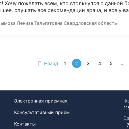
л! Хочу пожелать всем, кто столкнулся с данной б
чшее, слушать все рекомендации врача, и все у ва
тымова Лениза Тальгатовна Свердловская область
Назад
1
2
3
4
5
...
Электронная приемная
Фа
11
Консультативный прием
Ед
Контакты
+7