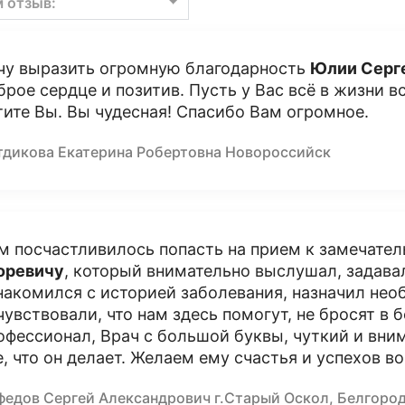
м отзыв:
чу выразить огромную благодарность
Юлии Серг
брое сердце и позитив. Пусть у Вас всё в жизни в
тите Вы. Вы чудесная! Спасибо Вам огромное.
тдикова Екатерина Робертовна Новороссийск
м посчастливилось попасть на прием к замечате
оревичу
, который внимательно выслушал, задав
накомился с историей заболевания, назначил не
чувствовали, что нам здесь помогут, не бросят в 
офессионал, Врач с большой буквы, чуткий и вни
е, что он делает. Желаем ему счастья и успехов во
федов Сергей Александрович г.Старый Оскол, Белгоро