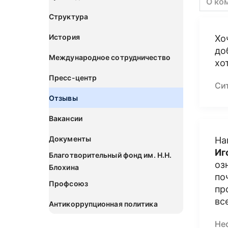
О ко
Структура
История
Хо
до
Международное сотрудничество
хо
Пресс-центр
Си
Отзывы
Вакансии
Документы
На
Иг
Благотворительный фонд им. Н.Н.
оз
Блохина
по
Профсоюз
пр
вс
Антикоррупционная политика
Не