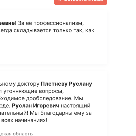
еевне
! За её профессионализм,
сегда складывается только так, как
льному доктору
Плетневу Руслану
ал уточняющие вопросы,
обходимое дообследование. Мы
беде.
Руслан Игоревич
настоящий
мательный! Мы благодарны ему за
 всех начинаниях!
дская область