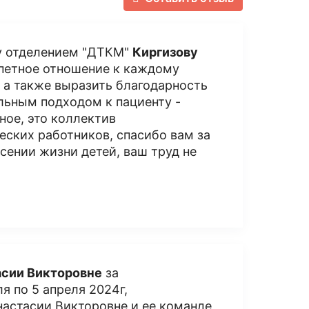
у отделением "ДТКМ"
Киргизову
епетное отношение к каждому
, а также выразить благодарность
ьным подходом к пациенту -
ное, это коллектив
еских работников, спасибо вам за
асении жизни детей, ваш труд не
асии Викторовне
за
я по 5 апреля 2024г,
астасии Викторовне и ее команде,