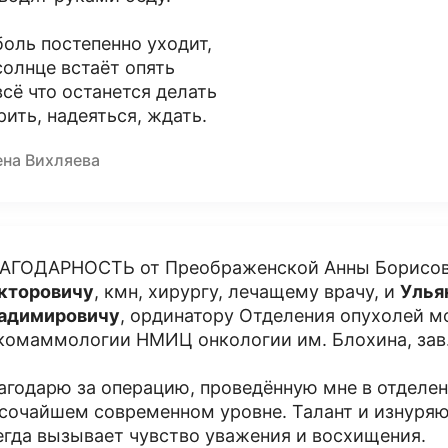
боль постепенно уходит,
солнце встаёт опять
всё что останется делать
рить, надеяться, ждать.
ена Вихляева
АГОДАРНОСТЬ от Преображенской Анны Борисо
кторовичу
, кмн, хирургу, лечащему врачу, и
Улья
адимировичу
, ординатору Отделения опухолей 
комаммологии НМИЦ онкологии им. Блохина, зав
агодарю за операцию, проведённую мне в отделен
сочайшем современном уровне. Талант и изнуря
егда вызывает чувство уважения и восхищения.