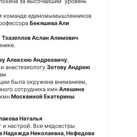
лохина за высочайший уровень
ем команде единомымышленников
профессора
Бекяшева Али
и
Тхазеплов Аслан Алимович
инике.
ву Алексею Андреевичу
,
и анастезиологу
Зотову Андрею
ам
ации была окружена вниманием,
чного сотрудника кмн
Алешина
 кмн
Москвиной Екатерины
лакова Наталья
 и настрой. Все медсестры
а Надежда Николаевна, Нефедова