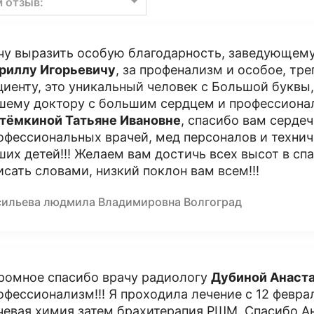
м отзыв:
чу выразить особую благодарность, заведующем
риллу Игорьевичу
, за профенализм и особое, тр
циенту, это уникальный человек с Большой буквы
шему доктору с большим сердцем и профессионал
тëмкиной Татьяне Ивановне
, спасибо вам сердеч
офессиональных врачей, мед персоналов и технич
ших детей!!! Желаем вам достичь всех высот в сп
исать словами, низкий поклон вам всем!!!
сильева людмила Владимировна Волгоград
ромное спасибо врачу радиологу
Дубиной Анаст
офессионализм!!! Я проходила лечение с 12 феврал
чевая,химия затем брахитерапия РШМ. Спасибо Ан