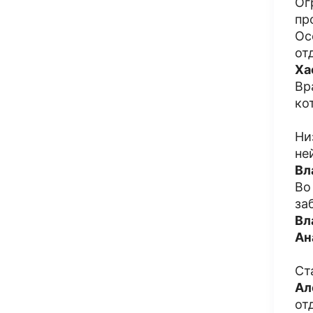
Ог
пр
Ос
от
Ха
Вр
ко
Ни
не
Вл
Во
за
Вл
Ан
Ст
Ал
от