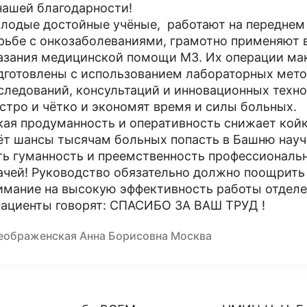
нашей благодарности!
лодые достойные учёные, работают на переднем 
рьбе с онкозаболеваниями, грамотно применяют 
азания медицинской помощи МЗ. Их операции ма
дготовлены с использованием лабораторных мето
следований, консультаций и инновационных техн
стро и чётко и экономят время и силы больных.
кая продуманность и оперативность снижает койк
ёт шансы тысячам больных попасть в Башню научн
ть гуманность и преемственность профессионал
ачей! Руководство обязательно должно поощрить
имание на высокую эффективность работы отдел
пациенты говорят: СПАСИБО ЗА ВАШ ТРУД !
еображенская Анна Борисовна Москва