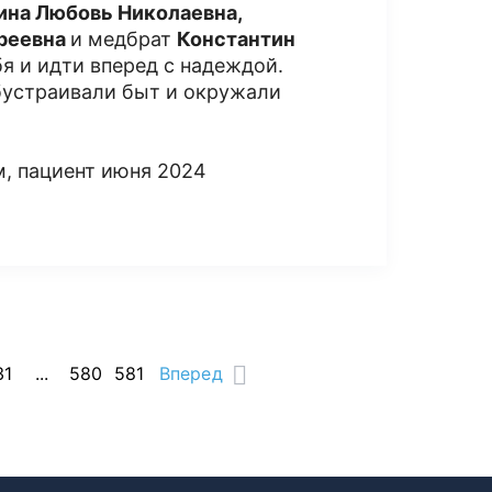
ина Любовь Николаевна,
дреевна
и медбрат
Константин
бя и идти вперед с надеждой.
бустраивали быт и окружали
м, пациент июня 2024
31
...
580
581
Вперед