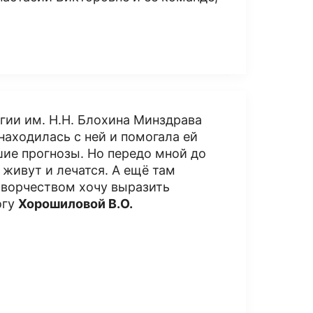
гии им. Н.Н. Блохина Минздрава
находилась с ней и помогала ей
шие прогнозы. Но передо мной до
м живут и лечатся. А ещё там
творчеством хочу выразить
огу
Хорошиловой В.О.