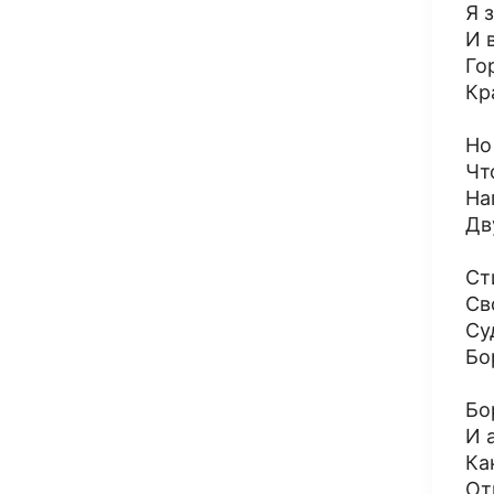
Я 
И 
Го
Кр
Но
Чт
На
Дв
Ст
Св
Су
Бо
Бо
И 
Ка
От