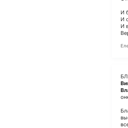
И 
И 
И 
Ве
Ел
БЛ
Ви
Вл
он
Бл
вы
вс