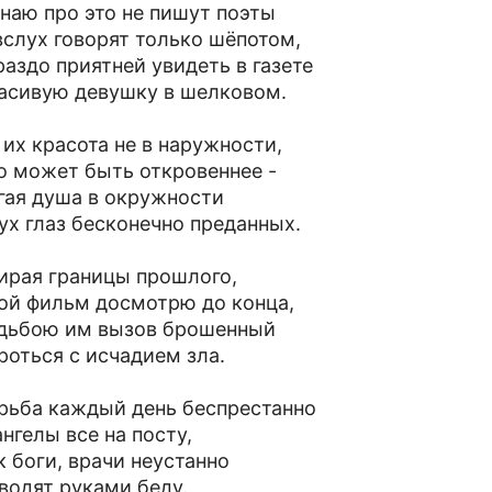
знаю про это не пишут поэты
вслух говорят только шёпотом,
раздо приятней увидеть в газете
асивую девушку в шелковом.
 их красота не в наружности,
о может быть откровеннее -
гая душа в окружности
ух глаз бесконечно преданных.
ирая границы прошлого,
ой фильм досмотрю до конца,
дьбою им вызов брошенный
роться с исчадием зла.
рьба каждый день беспрестанно
ангелы все на посту,
к боги, врачи неустанно
водят руками беду.