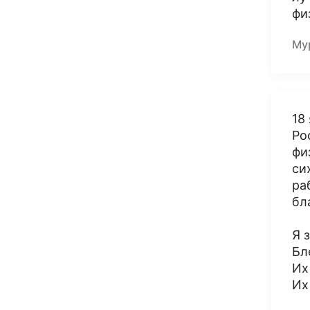
фи
Му
18
Ро
фи
си
ра
бл
Я 
Бл
Их
Их