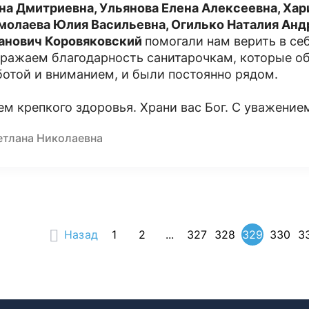
на Дмитриевна, Ульянова Елена Алексеевна, Хар
молаева Юлия Васильевна, Огилько Наталия Ан
анович Коровяковский
помогали нам верить в се
ражаем благодарность санитарочкам, которые о
ботой и вниманием, и были постоянно рядом.
ем крепкого здоровья. Храни вас Бог. С уважение
етлана Николаевна
Назад
1
2
...
327
328
329
330
3