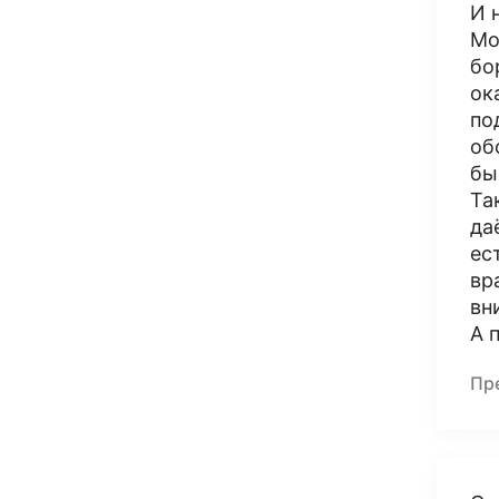
И 
Мо
бо
ок
по
об
бы
Та
да
ес
вр
вн
А 
Пр