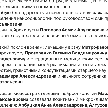
ромное спасибо ВСЕМ сотрудникам НМИЦ Н. Н. Б
офессионализма и компетентность.
обую благодарность и признательность выража
деления нейроонкологии под руководством дмн 
сьяновича.
ачи-нейрохирурги
Погосова Асмик Арутюновна
торые осуществляли первичный осмотр в поликл
зкий поклон врачам: лечащему врачу
Митрофано
йрохирургу
Прозоренко Евгению Владимировичу
адленовичу
и операционным медицинским сестр
 время операции, моей реанимации и госпитализ
ботой, грамотными консультациями старшего нау
адимира Александровича
и научного сотрудника
атольевны
.
аршая медсестра отделения нейроонкологии
Мас
ександровна
создавала позитивный микроклимат
деления:
Арбуцкая Анна Александровна, Алтухов