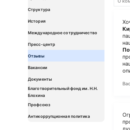
О ко
Структура
История
Хо
Ки
Международное сотрудничество
па
на
Пресс-центр
По
Отзывы
пр
на
Вакансии
оп
Документы
Ва
Благотворительный фонд им. Н.Н.
Блохина
Профсоюз
Ог
Антикоррупционная политика
пр
лу