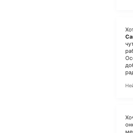
Хо
Са
чу
ра
Ос
до
ра
Не
Хо
он
ме