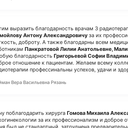
тим выразить благодарность врачам 3 радиотера
мойлову Антону Александрович
у
за их професси
ткость, доброту. А также благодарны всем меди
ботникам
Панкратовой Лилии Анатольевне, Мал
обую благодарность
Григорьевой Софии Владим
брое отношение к пациентам. Желаем всему колл
диотерапии профессинальны успехов, удачи и здо
йман Вера Васильевна Рязань
чу поблагодарить хирурга
Гомова Михаила Алекс
когинекологии за их профессионализм и доброе о
ня был не стандартный, затруднена предварительн