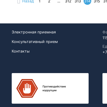
Назад
1
2
...
312
313
314
315
3
Электронная приемная
Фа
11
Консультативный прием
Ед
Контакты
+7