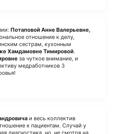
пии:
Потаповой Анне Валерьевне,
ональное отношение к делу,
цинским сестрам, кухонным
ике Хамдамовне Тимировой
.
ировне
за чуткое внимание, и
ективу медработников 3
ровья!
андровича
и весь коллектив
тношение к пациентам. Случай у
ая диагностика, но, не смотря на