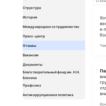
О ко
Структура
История
Хо
ве
Международное сотрудничество
и 
бо
Пресс-центр
Ча
Отзывы
Вакансии
Документы
Па
Благотворительный фонд им. Н.Н.
вн
Блохина
гр
Профсоюз
от
вн
Антикоррупционная политика
Ко