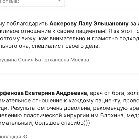
м отзыв:
чу поблагодарить
Аскерову Лалу Эльшановну
за 
жливое отношение к своим пациентам! Я за этот г
поэтому вижу как внимательно и грамотно подхо
льного она, специалист своего дела.
кушина Сония Батерхановна Москва
рфенова Екатерина Андреевна
, врач от бога, зо
имательное отношение к каждому пациенту, прово
уди. Результатом очень довольна, рекомендую вра
делению пластической хирургии им Блохина, мед
имательный, большое спасибо)))
нопацкая Ю