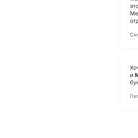
эт
Ме
от
Сы
Хо
и
бу
Пе