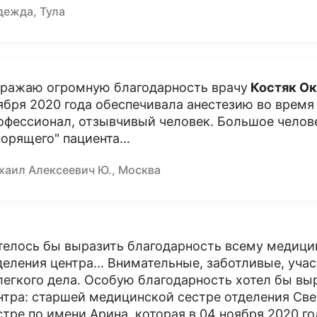
дежда, Тула
ражаю огромную благодарность врачу
Костяк Ок
ября 2020 года обеспечивала анестезию во время
офессионал, отзывчивый человек. Большое челов
порящего" пациента...
хаил Алексеевич Ю., Москва
телось бы выразить благодарность всему медици
деления центра... Внимательные, заботливые, уч
легкого дела. Особую благодарность хотел бы в
нтра: старшей медицинской сестре отделения Св
стре по имени Арина, которая в 04 ноября 2020 г