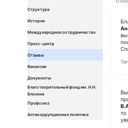
О ко
Структура
История
Бл
Ан
Международное сотрудничество
вы
по
Пресс-центр
Сп
Отзывы
Тат
Вакансии
Документы
Благотворительный фонд им. Н.Н.
Вы
Блохина
пр
Профсоюз
В.
то
Антикоррупционная политика
ув