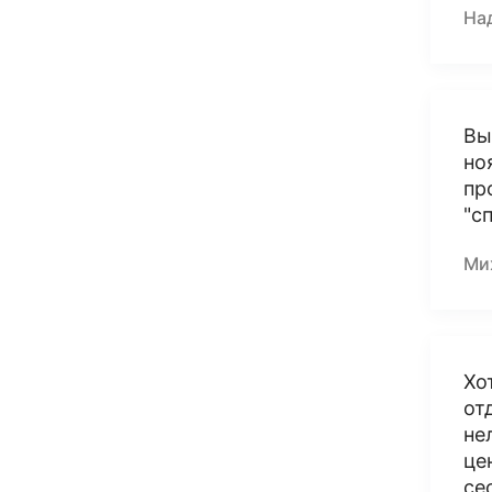
На
Вы
но
пр
"с
Ми
Хо
от
не
це
се