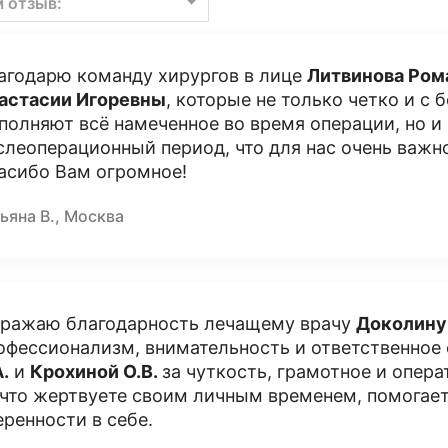
м отзыв:
агодарю команду хирургов в лице
Литвинова Ром
астасии Игоревны
, которые не только четко и с
полняют всё намеченное во время операции, но и
слеоперационный период, что для нас очень важн
асибо Вам огромное!
ьяна В., Москва
ражаю благодарность лечащему врачу
Доколину
офессионализм, внимательность и ответственное
А.
и
Крохиной О.В.
за чуткость, грамотное и опера
 что жертвуете своим личным временем, помогае
еренности в себе.