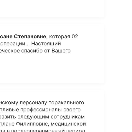
сане Степановне
, которая 02
 операции... Настоящий
еческое спасибо от Вашего
нскому персоналу торакального
астливые профессионалы своего
ыразить следующим сотрудникам
етлане Филипповне, медицинской
ода в послеоперационный период