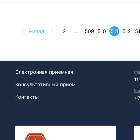
Назад
1
2
...
509
510
511
512
5
Электронная приемная
Фа
11
Консультативный прием
Ед
Контакты
+7