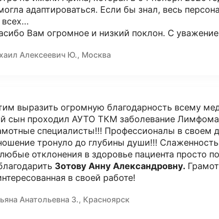
могла адаптироваться. Если бы знал, весь персон
 всех...
асибо Вам огромное и низкий поклон. С уважение
хаил Алексеевич Ю., Москва
тим выразить огромную благодарность всему мед
й сын проходил АУТО ТКМ заболевание Лимфома
амотные специалисты!!! Профессионалы в своем д
ношение тронуло до глубины души!!! Слаженность
 любые отклонения в здоровье пациента просто п
благодарить
Зотову Анну Александровну.
Грамот
интересованная в своей работе!
ьяна Анатольевна З., Красноярск