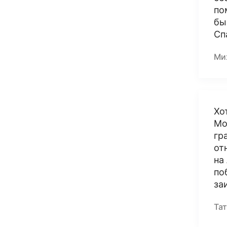
по
бы
Сп
Ми
Хо
Мо
гр
от
на
по
за
Тат