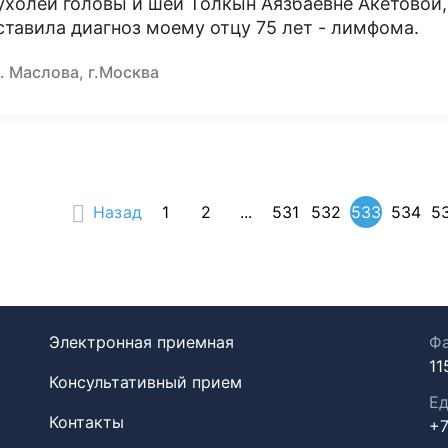
ухолей головы и шеи Толкын Аязбаевне Акетовой,
ставила диагноз моему отцу 75 лет - лимфома.
. Маслова, г.Москва
Назад
1
2
...
531
532
533
534
5
Электронная приемная
Фа
11
Консультативный прием
Ед
Контакты
+7