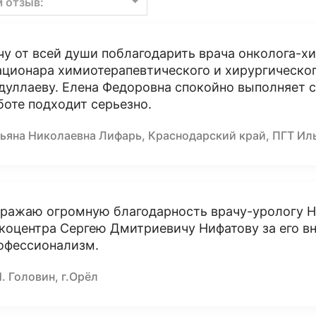
м отзыв:
чу от всей души поблагодарить врача онколога-х
ационара химиотерапевтического и хирургическо
дуллаеву. Елена Федоровна спокойно выполняет св
боте подходит серьезно.
тьяна Николаевна Лифарь, Краснодарский край, ПГТ Ил
ражаю огромную благодарность врачу-урологу Н
коцентра Сергею Дмитриевичу Нифатову за его вн
офессионализм.
. Головин, г.Орёл