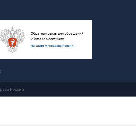
х
рава России
Контакты