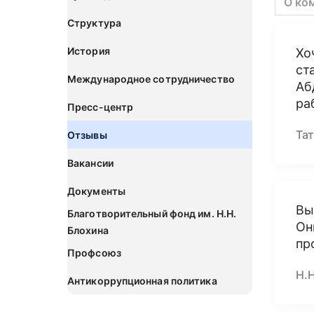
О ко
Структура
История
Хо
ст
Международное сотрудничество
Аб
ра
Пресс-центр
Та
Отзывы
Вакансии
Документы
Вы
Благотворительный фонд им. Н.Н.
Он
Блохина
пр
Профсоюз
Н.Н
Антикоррупционная политика