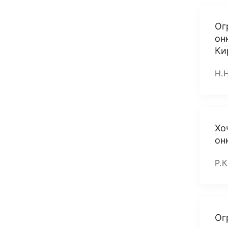
Ог
он
Ки
Н.Н
Хо
он
Р.К
Ог