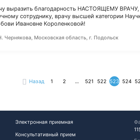
чу выразить благодарность НАСТОЯЩЕМУ ВРАЧУ, 
учному сотруднику, врачу высшей категории Науч
бови Ивановне Короленковой!
Н. Чернякова, Московская область, г. Подольск
Назад
1
2
...
521
522
523
524
5
Электронная приемная
Фа
11
Консультативный прием