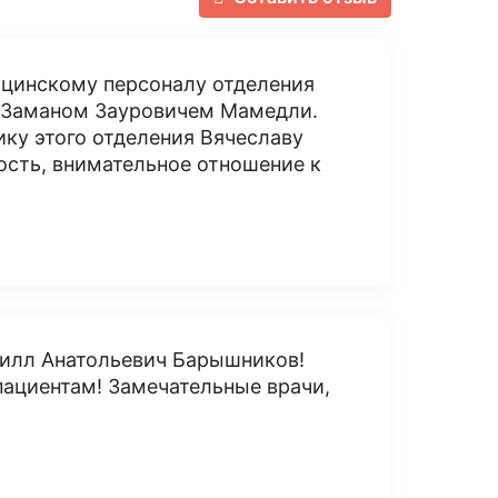
ицинскому персоналу отделения
я Заманом Зауровичем Мамедли.
ку этого отделения Вячеславу
ость, внимательное отношение к
рилл Анатольевич Барышников!
пациентам! Замечательные врачи,