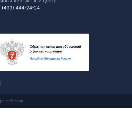
иный контактный центр
 (499) 444-24-24
х
рава России