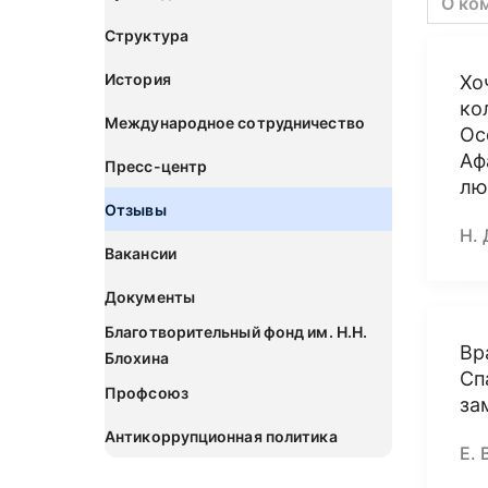
О ко
Структура
История
Хо
ко
Международное сотрудничество
Ос
Аф
Пресс-центр
лю
Отзывы
Н. 
Вакансии
Документы
Благотворительный фонд им. Н.Н.
Вр
Блохина
Сп
Профсоюз
за
Антикоррупционная политика
Е. 