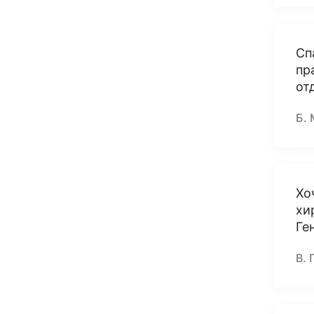
Сп
пр
от
Б. 
Хо
хи
Ге
В. 