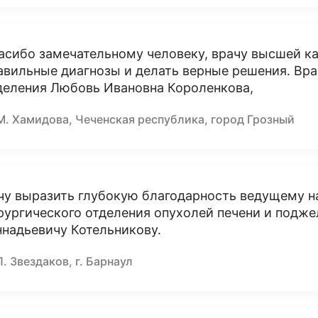
асибо замечательному человеку, врачу высшей ка
авильные диагнозы и делать верные решения. Вра
деления Любовь Ивановна Короленкова,
М. Хамидова, Чеченская республика, город Грозный
чу выразить глубокую благодарность ведущему н
рургического отделения опухолей печени и подж
ннадьевичу Котельникову.
П. Звездаков, г. Барнаул